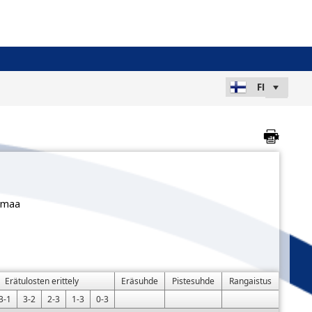
imaa
Erätulosten erittely
Eräsuhde
Pistesuhde
Rangaistus
3-1
3-2
2-3
1-3
0-3