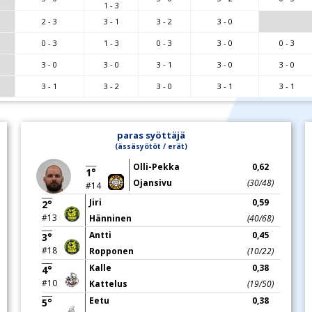
1 - 3
2 - 3
3 - 1
3 - 2
3 - 0
0 - 3
1 - 3
0 - 3
3 - 0
0 - 3
3 - 0
3 - 0
3 - 1
3 - 0
3 - 0
3 - 1
3 - 2
3 - 0
3 - 1
3 - 1
paras syöttäjä
(ässäsyötöt / erät)
Olli-Pekka
0,62
1°
Ojansivu
(30/48)
#14
Jiri
0,59
2°
#13
Hänninen
(40/68)
Antti
0,45
3°
#18
Ropponen
(10/22)
Kalle
0,38
4°
#10
Kattelus
(19/50)
Eetu
0,38
5°