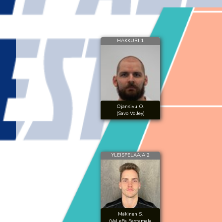
HAKKURI 1
Ojansivu O.
(Savo Volley)
YLEISPELAAJA 2
Mäkinen S.
(VaLePa Sastamala