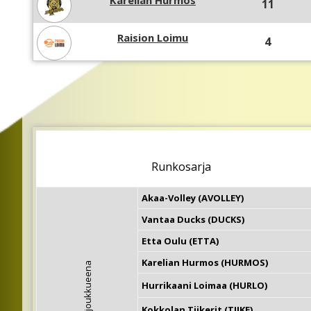
Karelian Hurmos
11
Raision Loimu
4
Runkosarja
Akaa-Volley (AVOLLEY)
Vantaa Ducks (DUCKS)
Etta Oulu (ETTA)
Karelian Hurmos (HURMOS)
Kotijoukkueena
Hurrikaani Loimaa (HURLO)
Kokkolan Tiikerit (TIIKE)