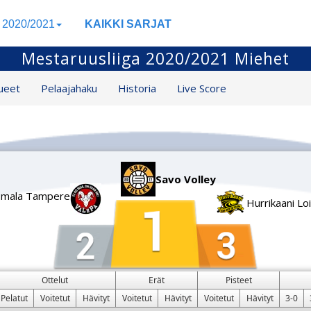
a 2020/2021
KAIKKI SARJAT
Mestaruusliiga 2020/2021 Miehet
ueet
Pelaajahaku
Historia
Live Score
Savo Volley
amala Tampere
Hurrikaani Lo
Ottelut
Erät
Pisteet
Pelatut
Voitetut
Hävityt
Voitetut
Hävityt
Voitetut
Hävityt
3-0