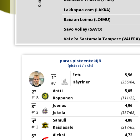
Lakkapaa.com (LAKKA)
Raision Loimu (LOIMU)
Savo Volley (SAVO)
VaLePa Sastamala Tampere (VALEPA)
paras pisteentekijä
(pisteet / erät)
Eetu
5,56
1°
Häyrinen
(356/64)
#7
Antti
5,05
2°
#18
Ropponen
(111/22)
Joonas
4,96
3°
#13
Jokela
(337/68)
Samuli
4,88
4°
#13
Kaislasalo
(317/65)
Aleksi
4,72
5°