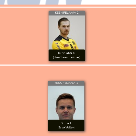
KESKIPELAAJA 2
Kutinlahti K.
(Hurrikaani Loimaa)
KESKIPELAAJA 1
Siirilä T.
(Savo Volley)