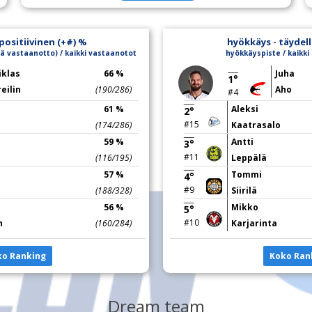
positiivinen (+#) %
hyökkäys - täydell
ä vastaanotto) / kaikki vastaanotot
hyökkäyspiste / kaikk
iklas
66 %
Juha
1°
eilin
(190/286)
Aho
#4
61 %
Aleksi
2°
#15
(174/286)
Kaatrasalo
59 %
Antti
3°
#11
(116/195)
Leppälä
57 %
Tommi
4°
#9
(188/328)
Siirilä
56 %
Mikko
5°
#10
n
(160/284)
Karjarinta
ko Ranking
Koko Ran
Dream team