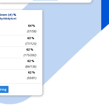
inen (#) %
i hyökkäykset
64 %
(37/58)
63 %
(77/123)
62 %
(175/282)
62 %
(84/136)
62 %
(50/81)
king