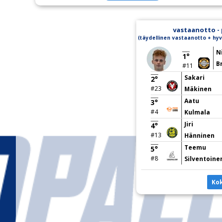
vastaanotto - 
(täydellinen vastaanotto + hyv
N
1°
Br
#11
Sakari
2°
#23
Mäkinen
Aatu
3°
#4
Kulmala
Jiri
4°
#13
Hänninen
Teemu
5°
#8
Silventoine
Ko