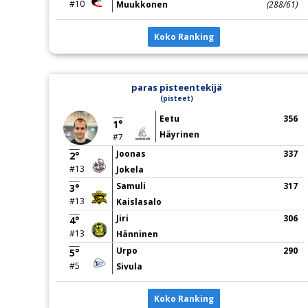
#10
Muukkonen
(288/61)
Koko Ranking
paras pisteentekijä
(pisteet)
Eetu
356
1°
Häyrinen
#7
Joonas
337
2°
#13
Jokela
Samuli
317
3°
#13
Kaislasalo
Jiri
306
4°
#13
Hänninen
Urpo
290
5°
#5
Sivula
Koko Ranking