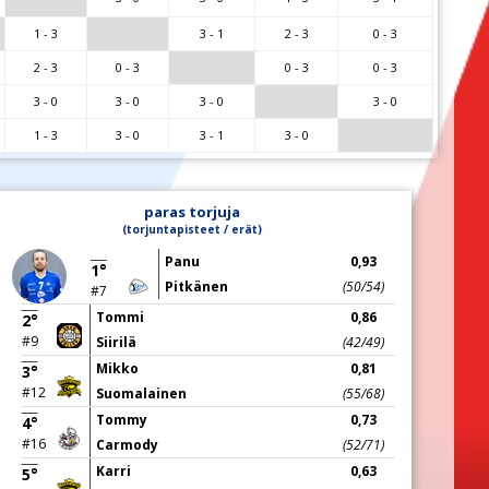
1 - 3
3 - 1
2 - 3
0 - 3
2 - 3
0 - 3
0 - 3
0 - 3
3 - 0
3 - 0
3 - 0
3 - 0
1 - 3
3 - 0
3 - 1
3 - 0
paras torjuja
(torjuntapisteet / erät)
Panu
0,93
1°
Pitkänen
(50/54)
#7
Tommi
0,86
2°
#9
Siirilä
(42/49)
Mikko
0,81
3°
#12
Suomalainen
(55/68)
Tommy
0,73
4°
#16
Carmody
(52/71)
Karri
0,63
5°