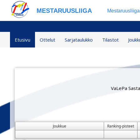
MESTARUUSLIIGA
Mestaruusliig
Etusivu
Ottelut
Sarjataulukko
Tilastot
Joukk
VaLePa Sast
Joukkue
Ranking-pisteet