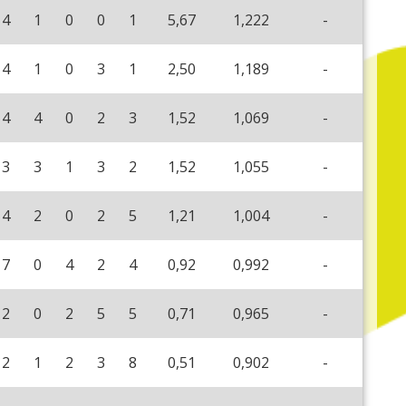
4
1
0
0
1
5,67
1,222
-
4
1
0
3
1
2,50
1,189
-
4
4
0
2
3
1,52
1,069
-
3
3
1
3
2
1,52
1,055
-
4
2
0
2
5
1,21
1,004
-
7
0
4
2
4
0,92
0,992
-
2
0
2
5
5
0,71
0,965
-
2
1
2
3
8
0,51
0,902
-