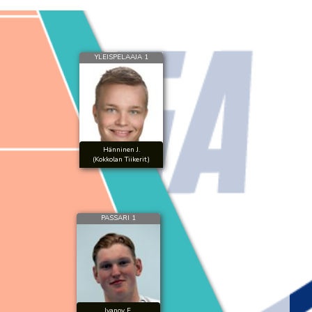
YLEISPELAAJA 1
Hänninen J.
(Kokkolan Tiikerit)
PASSARI 1
Ivanov F.