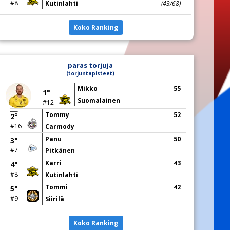
#8
Kutinlahti
(43/68)
Koko Ranking
paras torjuja
(torjuntapisteet)
Mikko
55
1°
Suomalainen
#12
Tommy
52
2°
#16
Carmody
Panu
50
3°
#7
Pitkänen
Karri
43
4°
#8
Kutinlahti
Tommi
42
5°
#9
Siirilä
Koko Ranking