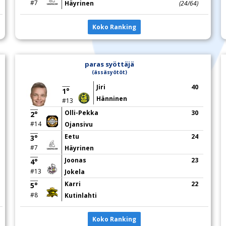
#7
Häyrinen
(24/64)
Koko Ranking
paras syöttäjä
(ässäsyötöt)
Jiri
40
1°
Hänninen
#13
Olli-Pekka
30
2°
#14
Ojansivu
Eetu
24
3°
#7
Häyrinen
Joonas
23
4°
#13
Jokela
Karri
22
5°
#8
Kutinlahti
Koko Ranking