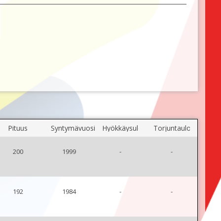
Pituus
Syntymävuosi
Hyökkäysulottuvuus
Torjuntaulottuvuus
200
1999
-
-
192
1984
-
-