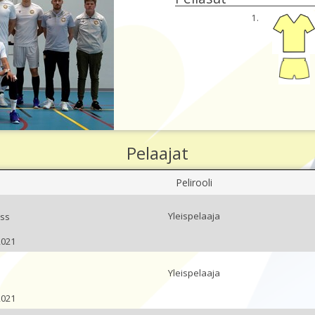
1.
Pelaajat
Pelirooli
Yleispelaaja
uss
2021
Yleispelaaja
2021