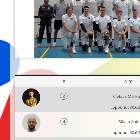
#
Nimi
3
Cielavs Mark
Loppunut 30.6.
4
Siltala Antti
Loppunut 30.6.