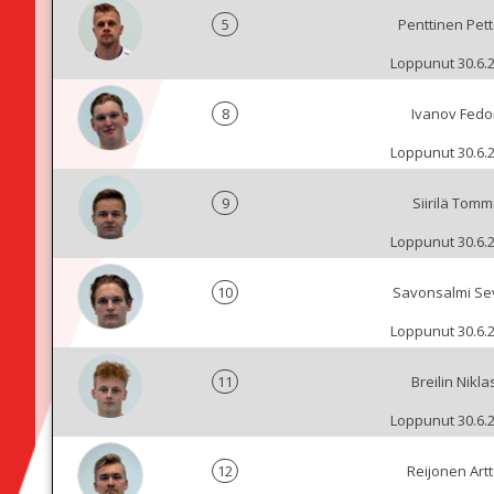
5
Penttinen Pett
Loppunut 30.6.
8
Ivanov Fedo
Loppunut 30.6.
9
Siirilä Tomm
Loppunut 30.6.
10
Savonsalmi Se
Loppunut 30.6.
11
Breilin Nikla
Loppunut 30.6.
12
Reijonen Art