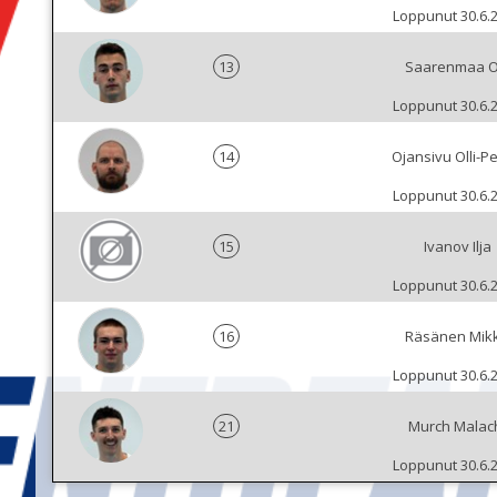
Loppunut 30.6.
13
Saarenmaa Ol
Loppunut 30.6.
14
Ojansivu Olli-P
Loppunut 30.6.
15
Ivanov Ilja
Loppunut 30.6.
16
Räsänen Mik
Loppunut 30.6.
21
Murch Malac
Loppunut 30.6.