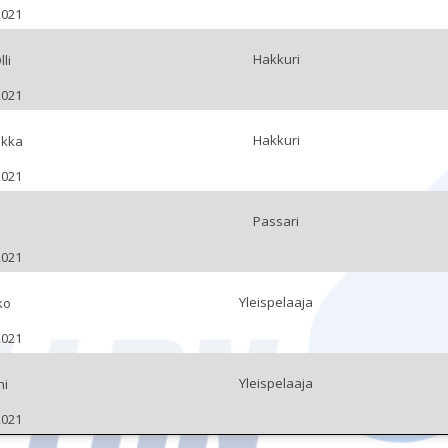
2021
Hakkuri
li
2021
Hakkuri
ekka
2021
Passari
2021
Yleispelaaja
ko
2021
Yleispelaaja
hi
2021