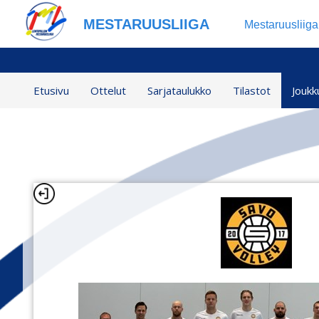
MESTARUUSLIIGA
Mestaruusliig
Etusivu
Ottelut
Sarjataulukko
Tilastot
Joukk