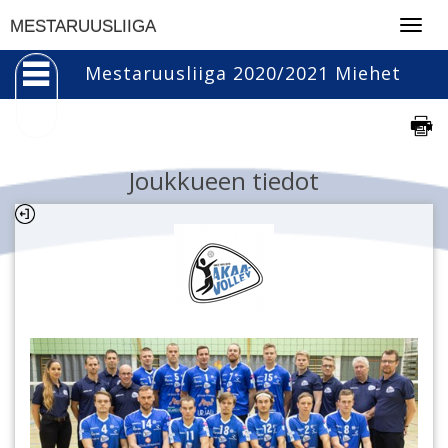
Togg
MESTARUUSLIIGA
navig
Mestaruusliiga 2020/2021 Miehet
Joukkueen tiedot