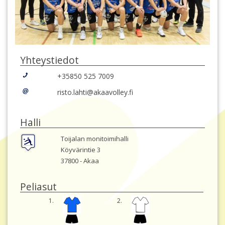
Yhteystiedot
+35850 525 7009
risto.lahti@akaavolley.fi
Halli
Toijalan monitoimihalli
Köyvärintie 3
37800 -
Akaa
Peliasut
1.
2.