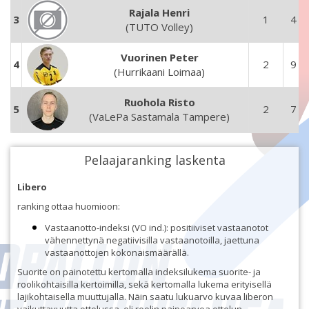
Rajala Henri
3
1
4
(TUTO Volley)
Vuorinen Peter
4
2
9
(Hurrikaani Loimaa)
Ruohola Risto
5
2
7
(VaLePa Sastamala Tampere)
Pelaajaranking laskenta
Libero
ranking ottaa huomioon:
Vastaanotto-indeksi (VO ind.): positiiviset vastaanotot
vähennettynä negatiivisilla vastaanotoilla, jaettuna
vastaanottojen kokonaismäärällä.
Suorite on painotettu kertomalla indeksilukema suorite- ja
roolikohtaisilla kertoimilla, sekä kertomalla lukema erityisellä
lajikohtaisella muuttujalla. Näin saatu lukuarvo kuvaa liberon