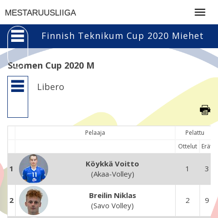
Togg
MESTARUUSLIIGA
navig
Finnish Teknikum Cup 2020 Miehet
Suomen Cup 2020 M
Libero
Pelaaja
Pelattu
Ottelut
Erät
Köykkä Voitto
1
1
3
(Akaa-Volley)
Breilin Niklas
2
2
9
(Savo Volley)