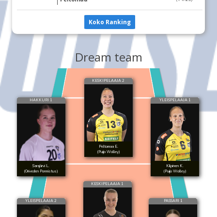
Koko Ranking
Dream team
KESKIPELAAJA 2
HAKKURI 1
YLEISPELAAJA 1
Peltomaa E.
(Puijo Wolley)
Sarajärvi L.
Kilpinen K.
(Oriveden Ponnistus)
(Puijo Wolley)
KESKIPELAAJA 1
YLEISPELAAJA 2
PASSARI 1