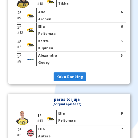
Tikka
#18
Ada
6
2°
#9
Aronen
Ella
6
3°
#13
Peltomaa
Kerttu
5
4°
#6
Kilpinen
Alexandra
5
5°
#8
Godey
Koko Ranking
paras torjuja
(torjuntapisteet)
Ella
9
1°
Peltomaa
#13
Ella
7
2°
#2
Autere