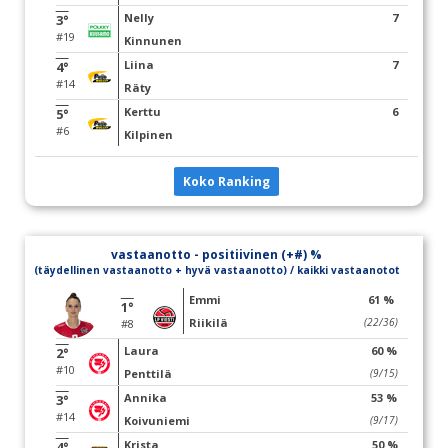
Nelly
7
3°
#19
Kinnunen
Liina
7
4°
#14
Räty
Kerttu
6
5°
#6
Kilpinen
Koko Ranking
vastaanotto - positiivinen (+#) %
(täydellinen vastaanotto + hyvä vastaanotto) / kaikki vastaanotot
Emmi
61 %
1°
Riikilä
(22/36)
#8
Laura
60 %
2°
#10
Penttilä
(9/15)
Annika
53 %
3°
#14
Koivuniemi
(9/17)
Krista
50 %
4°