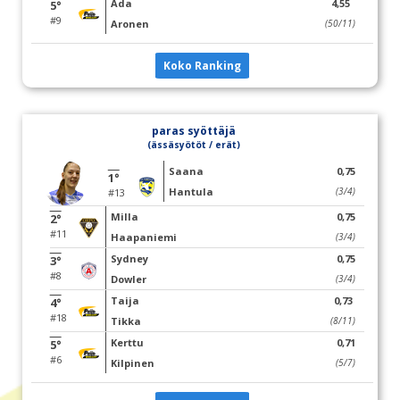
Ada
4,55
5°
#9
Aronen
(50/11)
Koko Ranking
paras syöttäjä
(ässäsyötöt / erät)
Saana
0,75
1°
Hantula
(3/4)
#13
Milla
0,75
2°
#11
Haapaniemi
(3/4)
Sydney
0,75
3°
#8
Dowler
(3/4)
Taija
0,73
4°
#18
Tikka
(8/11)
Kerttu
0,71
5°
#6
Kilpinen
(5/7)