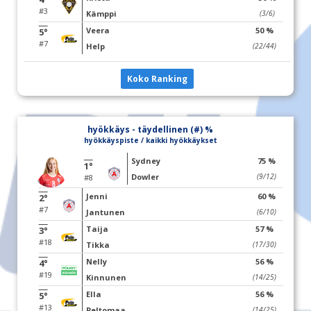
#3
Kämppi
(3/6)
Veera
50 %
5°
#7
Help
(22/44)
Koko Ranking
hyökkäys - täydellinen (#) %
hyökkäyspiste / kaikki hyökkäykset
Sydney
75 %
1°
Dowler
(9/12)
#8
Jenni
60 %
2°
#7
Jantunen
(6/10)
Taija
57 %
3°
#18
Tikka
(17/30)
Nelly
56 %
4°
#19
Kinnunen
(14/25)
Ella
56 %
5°
#13
Peltomaa
(14/25)