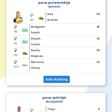
paras pisteentekijä
(pisteet)
Ada
50
1°
Aronen
#9
Bridgette
43
2°
#8
Smith
Aliyah
42
3°
#2
Carter
Kerttu
39
4°
#6
Kilpinen
Mariana
34
5°
#13
Sharp
Koko Ranking
paras syöttäjä
(ässäsyötöt)
Taija
8
1°