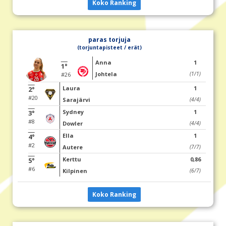
Koko Ranking
paras torjuja
(torjuntapisteet / erät)
Anna
1
1°
Johtela
(1/1)
#26
Laura
1
2°
#20
Sarajärvi
(4/4)
Sydney
1
3°
#8
Dowler
(4/4)
Ella
1
4°
#2
Autere
(7/7)
Kerttu
0,86
5°
#6
Kilpinen
(6/7)
Koko Ranking