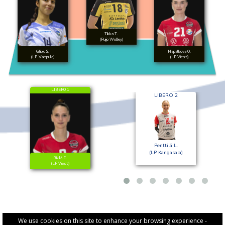
Tikka T.
(Puijo Wolley)
Glibic S.
Napalkova O.
(LP-Vampula)
(LP Viesti)
LIBERO 1
LIBERO 2
Penttilä L.
(LP Kangasala)
Riikilä E.
(LP Viesti)
We use cookies on this site to enhance your browsing experience -