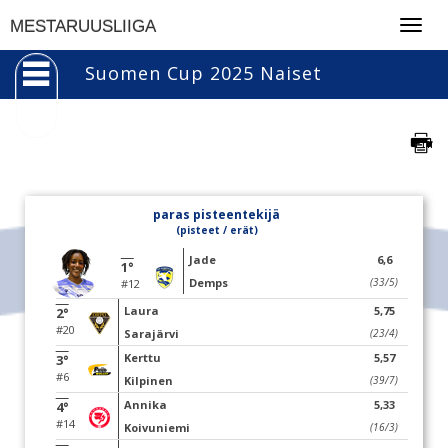
Togg
MESTARUUSLIIGA
navig
Suomen Cup 2025 Naiset
paras pisteentekijä
(pisteet / erät)
Jade
6,6
1°
Demps
(33/5)
#12
Laura
5,75
2°
#20
Sarajärvi
(23/4)
Kerttu
5,57
3°
#6
Kilpinen
(39/7)
Annika
5,33
4°
#14
Koivuniemi
(16/3)