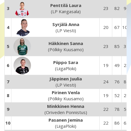
Penttilä Laura
3
23
82
96
(LP Kangasala)
Syrjälä Anna
4
20
67
107
(LP Viesti)
Häkkinen Sanna
5
23
85
38
(Pölkky Kuusamo)
Piippo Sara
6
19
49
23
(LiigaPloki)
Jäppinen Juulia
7
24
76
89
(LP Viesti)
Pirinen Venla
8
19
52
28
(Pölkky Kuusamo)
Minkkinen Henna
9
22
78
58
(Oriveden Ponnistus)
Pasanen Jemina
10
22
86
63
(LiigaPloki)