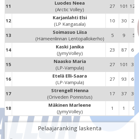
Luodes Neea
11
27
101
120
(Arctic Volley)
Karjanlahti Elsi
12
10
30
23
(LP Kangasala)
Soimasuo Liisa
13
5
9
5
(Hämeenlinnan Lentopallokerho)
Kaski Janika
14
23
87
64
(JymyVolley)
Naasko Maria
15
27
101
32
(LP-Vampula)
Etelä Elli-Saara
16
27
93
62
(LP-Vampula)
Strengell Henna
17
17
37
30
(Oriveden Ponnistus)
Mäkinen Marleene
18
1
1
0
(JymyVolley)
Pelaajaranking laskenta