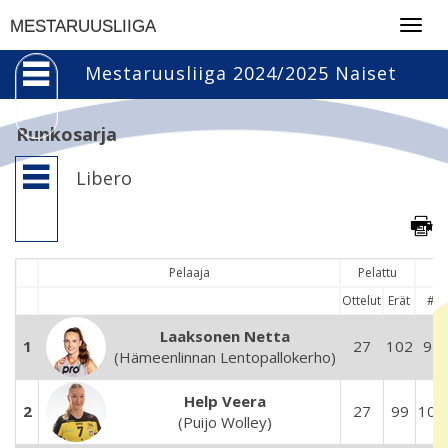
Togg
MESTARUUSLIIGA
navig
Mestaruusliiga 2024/2025 Naiset
Runkosarja
Libero
Pelaaja
Pelattu
Ottelut
Erät
#
Laaksonen Netta
1
27
102
91
(Hämeenlinnan Lentopallokerho)
Help Veera
2
27
99
102
(Puijo Wolley)