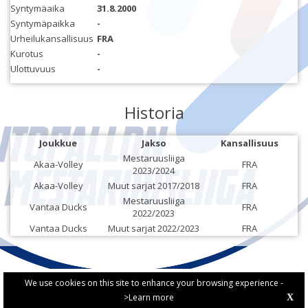
Syntymäaika
31.8.2000
Syntymäpaikka
-
Urheilukansallisuus
FRA
Kurotus
-
Ulottuvuus
-
Historia
Joukkue
Jakso
Kansallisuus
Mestaruusliiga
Akaa-Volley
FRA
2023/2024
Akaa-Volley
Muut sarjat 2017/2018
FRA
Mestaruusliiga
Vantaa Ducks
FRA
2022/2023
Vantaa Ducks
Muut sarjat 2022/2023
FRA
We use cookies on this site to enhance your browsing experience -
>Learn more
X
PRIVACY POLICY