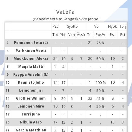
VaLePa
(Päävalmentaja: Kangaskokko Janne)
Pst
Syöttö
Vo
Hyök
Torj
Tot
Yht.
Virh
Ässä
Tot
Pos%
Pst
Pst
Pennanen Eetu (L)
-
-
-
-
21
76 %
-
-
2
2
Parkkinen Veeti
-
-
-
-
-
.
-
-
4
4
Muukkonen Aleksi
24
19
6
3
20
50 %
19
2
5
5
Maijala Matti
1
4
-
-
-
.
1
-
6
6
Ryyppä Anselmi (L)
-
-
-
-
-
.
-
-
9
9
Kaunisto Juho
14
17
-
-
1
100 %
10
4
10
1
Leinonen Jiri
-
7
1
-
4
50 %
-
-
11
1
Groffier William
9
20
5
1
33
45 %
8
-
14
1
Leinonen Miro
10
10
3
-
4
50 %
6
4
16
1
Turri Juho
-
-
-
-
-
.
-
-
17
1
Nikula Aaro
17
15
2
1
-
.
13
3
20
2
Garcia Matthieu
2
15
2
1
-
.
-
1
22
2