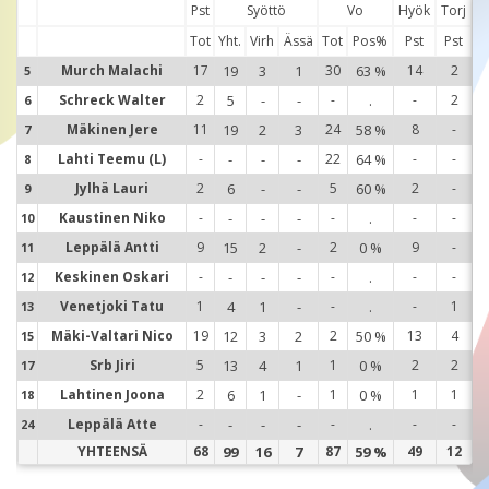
Pst
Syöttö
Vo
Hyök
Torj
Tot
Yht.
Virh
Ässä
Tot
Pos%
Pst
Pst
Murch Malachi
17
19
3
1
30
63 %
14
2
5
5
Schreck Walter
2
5
-
-
-
.
-
2
6
6
Mäkinen Jere
11
19
2
3
24
58 %
8
-
7
7
Lahti Teemu (L)
-
-
-
-
22
64 %
-
-
8
8
Jylhä Lauri
2
6
-
-
5
60 %
2
-
9
9
Kaustinen Niko
-
-
-
-
-
.
-
-
10
1
Leppälä Antti
9
15
2
-
2
0 %
9
-
11
1
Keskinen Oskari
-
-
-
-
-
.
-
-
12
1
Venetjoki Tatu
1
4
1
-
-
.
-
1
13
1
Mäki-Valtari Nico
19
12
3
2
2
50 %
13
4
15
1
Srb Jiri
5
13
4
1
1
0 %
2
2
17
1
Lahtinen Joona
2
6
1
-
1
0 %
1
1
18
1
Leppälä Atte
-
-
-
-
-
.
-
-
24
2
YHTEENSÄ
68
99
16
7
87
59 %
49
12