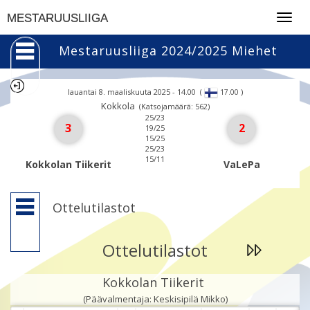
Togg
MESTARUUSLIIGA
navig
Mestaruusliiga 2024/2025 Miehet
lauantai 8. maaliskuuta 2025 - 14.00
(
)
17.00
Kokkola
(Katsojamäärä: 562)
25/23
3
2
19/25
15/25
25/23
15/11
Kokkolan Tiikerit
VaLePa
Ottelutilastot
Ottelutilastot
Kokkolan Tiikerit
(Päävalmentaja: Keskisipilä Mikko)