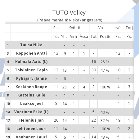
TUTO Volley
(Päävalmentaja: Niskakangas Jani)
Pst
Syöttö
Vo
Hyök
Torj
Tot
Yht.
Virh
Ässä
Tot
Pos%
Pst
Pst
Tuusa Niko
-
-
-
-
-
.
-
-
1
1
Ropponen Antti
13
9
1
1
-
.
12
-
3
3
Kulmala Aatu (L)
-
-
-
-
16
25 %
-
-
4
4
Toiviainen Tapio
12
13
1
-
30
47 %
10
2
5
5
Pyhäjärvi Janne
-
6
-
-
-
.
-
-
6
6
Keskinen Roope
11
25
2
4
2
100 %
4
3
7
7
Kattelus Kalle
-
1
1
-
-
.
-
-
8
8
Laakso Joel
5
14
1
-
-
.
4
1
10
1
Vuorinen Esko (L)
-
-
-
-
5
40 %
-
-
14
1
Helenius Jan
20
14
1
-
22
32 %
19
1
17
1
Lehtonen Lauri
11
14
-
-
2
100 %
9
2
18
1
Vanhanen Lauri
5
6
1
-
14
43 %
5
-
19
1