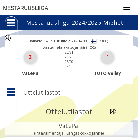
Togg
MESTARUUSLIIGA
navig
Mestaruusliiga 2024/2025 Miehet
lauantai 14. joulukuuta 2024 - 14.00
(
)
17.00
Sastamala
(Katsojamäärä: 502)
25/21
3
1
20/25
25/20
37/35
VaLePa
TUTO Volley
Ottelutilastot
Ottelutilastot
VaLePa
(Päävalmentaja: Kangaskokko Janne)