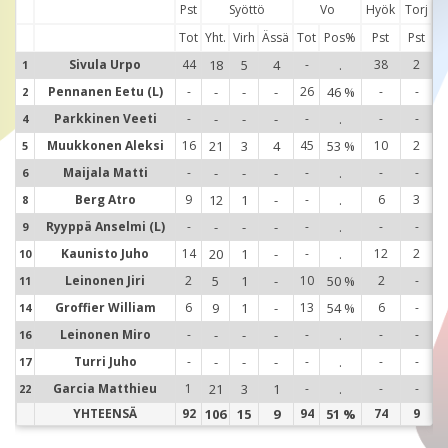
Pst
Syöttö
Vo
Hyök
Torj
Tot
Yht.
Virh
Ässä
Tot
Pos%
Pst
Pst
Sivula Urpo
44
18
5
4
-
.
38
2
1
1
Pennanen Eetu (L)
-
-
-
-
26
46 %
-
-
2
2
Parkkinen Veeti
-
-
-
-
-
.
-
-
4
4
Muukkonen Aleksi
16
21
3
4
45
53 %
10
2
5
5
Maijala Matti
-
-
-
-
-
.
-
-
6
6
Berg Atro
9
12
1
-
-
.
6
3
8
8
Ryyppä Anselmi (L)
-
-
-
-
-
.
-
-
9
9
Kaunisto Juho
14
20
1
-
-
.
12
2
10
1
Leinonen Jiri
2
5
1
-
10
50 %
2
-
11
1
Groffier William
6
9
1
-
13
54 %
6
-
14
1
Leinonen Miro
-
-
-
-
-
.
-
-
16
1
Turri Juho
-
-
-
-
-
.
-
-
17
1
Garcia Matthieu
1
21
3
1
-
.
-
-
22
2
YHTEENSÄ
92
106
15
9
94
51 %
74
9