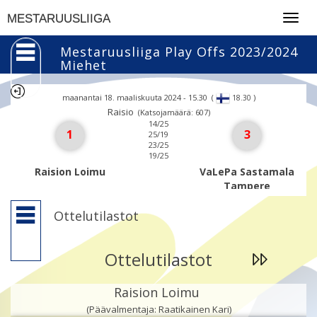
Togg
MESTARUUSLIIGA
navig
Mestaruusliiga Play Offs 2023/2024
Miehet
maanantai 18. maaliskuuta 2024 - 15.30
(
)
18.30
Raisio
(Katsojamäärä: 607)
14/25
1
3
25/19
23/25
19/25
Raision Loimu
VaLePa Sastamala
Tampere
Ottelutilastot
Ottelutilastot
Raision Loimu
(Päävalmentaja: Raatikainen Kari)