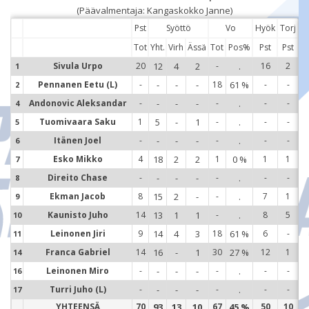
(Päävalmentaja: Kangaskokko Janne)
Pst
Syöttö
Vo
Hyök
Torj
Tot
Yht.
Virh
Ässä
Tot
Pos%
Pst
Pst
Sivula Urpo
20
12
4
2
-
.
16
2
1
1
Pennanen Eetu (L)
-
-
-
-
18
61 %
-
-
2
2
Andonovic Aleksandar
-
-
-
-
-
.
-
-
4
4
Tuomivaara Saku
1
5
-
1
-
.
-
-
5
5
Itänen Joel
-
-
-
-
-
.
-
-
6
6
Esko Mikko
4
18
2
2
1
0 %
1
1
7
7
Direito Chase
-
-
-
-
-
.
-
-
8
8
Ekman Jacob
8
15
2
-
-
.
7
1
9
9
Kaunisto Juho
14
13
1
1
-
.
8
5
10
1
Leinonen Jiri
9
14
4
3
18
61 %
6
-
11
1
Franca Gabriel
14
16
-
1
30
27 %
12
1
14
1
Leinonen Miro
-
-
-
-
-
.
-
-
16
1
Turri Juho (L)
-
-
-
-
-
.
-
-
17
1
YHTEENSÄ
70
93
13
10
67
45 %
50
10