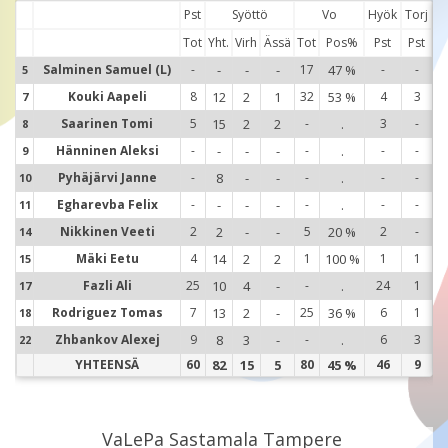
Pst
Syöttö
Vo
Hyök
Torj
Tot
Yht.
Virh
Ässä
Tot
Pos%
Pst
Pst
Salminen Samuel (L)
-
-
-
-
17
47 %
-
-
5
5
Kouki Aapeli
8
12
2
1
32
53 %
4
3
7
7
Saarinen Tomi
5
15
2
2
-
.
3
-
8
8
Hänninen Aleksi
-
-
-
-
-
.
-
-
9
9
Pyhäjärvi Janne
-
8
-
-
-
.
-
-
10
1
Egharevba Felix
-
-
-
-
-
.
-
-
11
1
Nikkinen Veeti
2
2
-
-
5
20 %
2
-
14
1
Mäki Eetu
4
14
2
2
1
100 %
1
1
15
1
Fazli Ali
25
10
4
-
-
.
24
1
17
1
Rodriguez Tomas
7
13
2
-
25
36 %
6
1
18
1
Zhbankov Alexej
9
8
3
-
-
.
6
3
22
2
YHTEENSÄ
60
82
15
5
80
45 %
46
9
VaLePa Sastamala Tampere