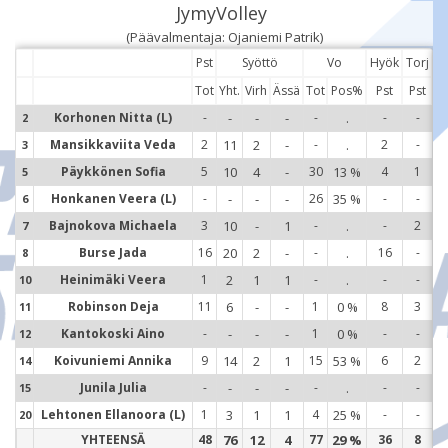
JymyVolley
(Päävalmentaja: Ojaniemi Patrik)
Pst
Syöttö
Vo
Hyök
Torj
Tot
Yht.
Virh
Ässä
Tot
Pos%
Pst
Pst
Korhonen Nitta (L)
-
-
-
-
-
.
-
-
2
2
Mansikkaviita Veda
2
11
2
-
-
.
2
-
3
3
Päykkönen Sofia
5
10
4
-
30
13 %
4
1
5
5
Honkanen Veera (L)
-
-
-
-
26
35 %
-
-
6
6
Bajnokova Michaela
3
10
-
1
-
.
-
2
7
7
Burse Jada
16
20
2
-
-
.
16
-
8
8
Heinimäki Veera
1
2
1
1
-
.
-
-
10
1
Robinson Deja
11
6
-
-
1
0 %
8
3
11
1
Kantokoski Aino
-
-
-
-
1
0 %
-
-
12
1
Koivuniemi Annika
9
14
2
1
15
53 %
6
2
14
1
Junila Julia
-
-
-
-
-
.
-
-
15
1
Lehtonen Ellanoora (L)
1
3
1
1
4
25 %
-
-
20
2
YHTEENSÄ
48
76
12
4
77
29 %
36
8