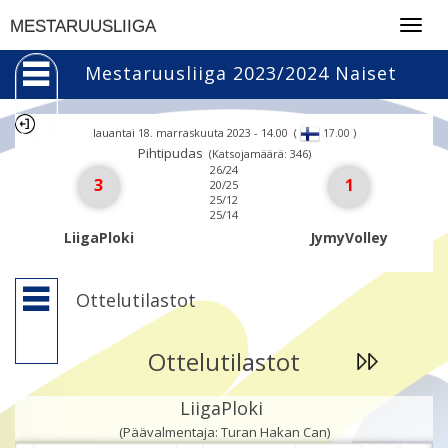
Togg
MESTARUUSLIIGA
navig
Mestaruusliiga 2023/2024 Naiset
lauantai 18. marraskuuta 2023 - 14.00
(
)
17.00
Pihtipudas
(Katsojamäärä: 346)
26/24
3
1
20/25
25/12
25/14
LiigaPloki
JymyVolley
Ottelutilastot
Ottelutilastot
LiigaPloki
(Päävalmentaja: Turan Hakan Can)