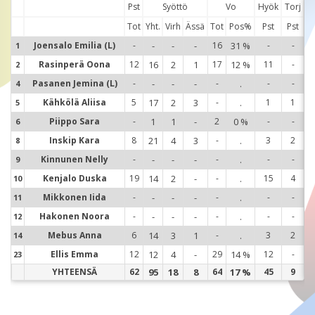
Pst
Syöttö
Vo
Hyök
Torj
Tot
Yht.
Virh
Ässä
Tot
Pos%
Pst
Pst
Joensalo Emilia (L)
-
-
-
-
16
31 %
-
-
1
1
Rasinperä Oona
12
16
2
1
17
12 %
11
-
2
2
Pasanen Jemina (L)
-
-
-
-
-
.
-
-
4
4
Kähkölä Aliisa
5
17
2
3
-
.
1
1
5
5
Piippo Sara
-
1
1
-
2
0 %
-
-
6
6
Inskip Kara
8
21
4
3
-
.
3
2
8
8
Kinnunen Nelly
-
-
-
-
-
.
-
-
9
9
Kenjalo Duska
19
14
2
-
-
.
15
4
10
1
Mikkonen Iida
-
-
-
-
-
.
-
-
11
1
Hakonen Noora
-
-
-
-
-
.
-
-
12
1
Mebus Anna
6
14
3
1
-
.
3
2
14
1
Ellis Emma
12
12
4
-
29
14 %
12
-
23
2
YHTEENSÄ
62
95
18
8
64
17 %
45
9