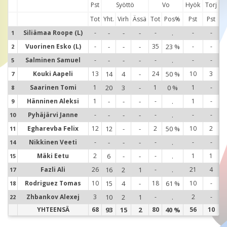
Pst
Syöttö
Vo
Hyök
Torj
Tot
Yht.
Virh
Ässä
Tot
Pos%
Pst
Pst
Siliämaa Roope (L)
-
-
-
-
-
.
-
-
1
1
Vuorinen Esko (L)
-
-
-
-
35
23 %
-
-
2
2
Salminen Samuel
-
-
-
-
-
.
-
-
5
5
Kouki Aapeli
13
14
4
-
24
50 %
10
3
7
7
Saarinen Tomi
1
20
3
-
1
0 %
1
-
8
8
Hänninen Aleksi
1
-
-
-
-
.
1
-
9
9
Pyhäjärvi Janne
-
-
-
-
-
.
-
-
10
1
Egharevba Felix
12
12
-
-
2
50 %
10
2
11
1
Nikkinen Veeti
-
-
-
-
-
.
-
-
14
1
Mäki Eetu
2
6
-
-
-
.
1
1
15
1
Fazli Ali
26
16
2
1
-
.
21
4
17
1
Rodriguez Tomas
10
15
4
-
18
61 %
10
-
18
1
Zhbankov Alexej
3
10
2
1
-
.
2
-
22
2
YHTEENSÄ
68
93
15
2
80
40 %
56
10