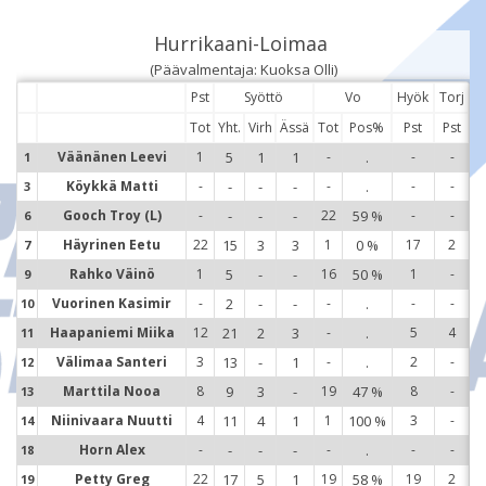
Hurrikaani-Loimaa
(Päävalmentaja: Kuoksa Olli)
Pst
Syöttö
Vo
Hyök
Torj
Tot
Yht.
Virh
Ässä
Tot
Pos%
Pst
Pst
Väänänen Leevi
1
5
1
1
-
.
-
-
1
1
Köykkä Matti
-
-
-
-
-
.
-
-
3
3
Gooch Troy (L)
-
-
-
-
22
59 %
-
-
6
6
Häyrinen Eetu
22
15
3
3
1
0 %
17
2
7
7
Rahko Väinö
1
5
-
-
16
50 %
1
-
9
9
Vuorinen Kasimir
-
2
-
-
-
.
-
-
10
1
Haapaniemi Miika
12
21
2
3
-
.
5
4
11
1
Välimaa Santeri
3
13
-
1
-
.
2
-
12
1
Marttila Nooa
8
9
3
-
19
47 %
8
-
13
1
Niinivaara Nuutti
4
11
4
1
1
100 %
3
-
14
1
Horn Alex
-
-
-
-
-
.
-
-
18
1
Petty Greg
22
17
5
1
19
58 %
19
2
19
1