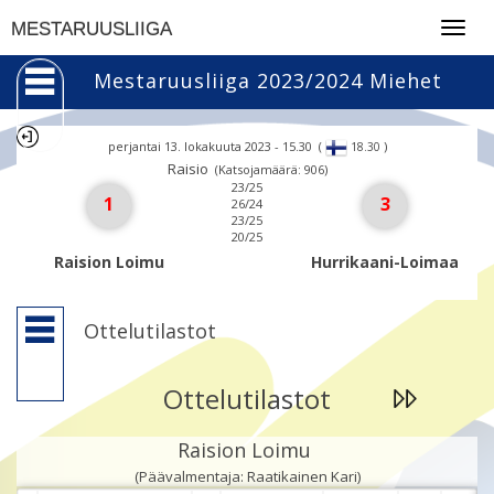
Togg
MESTARUUSLIIGA
navig
Mestaruusliiga 2023/2024 Miehet
perjantai 13. lokakuuta 2023 - 15.30
(
)
18.30
Raisio
(Katsojamäärä: 906)
23/25
1
3
26/24
23/25
20/25
Raision Loimu
Hurrikaani-Loimaa
Ottelutilastot
Ottelutilastot
Raision Loimu
(Päävalmentaja: Raatikainen Kari)