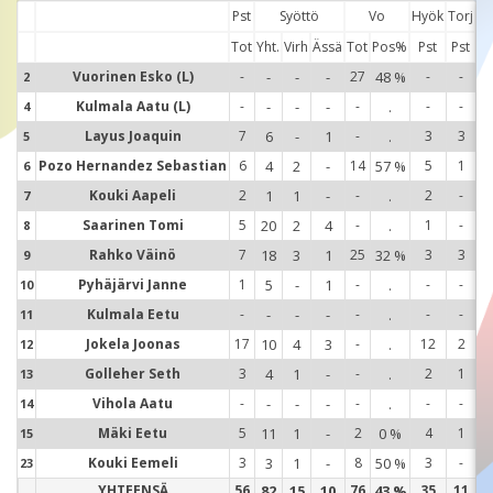
Pst
Syöttö
Vo
Hyök
Torj
Tot
Yht.
Virh
Ässä
Tot
Pos%
Pst
Pst
Vuorinen Esko (L)
-
-
-
-
27
48 %
-
-
2
2
Kulmala Aatu (L)
-
-
-
-
-
.
-
-
4
4
Layus Joaquin
7
6
-
1
-
.
3
3
5
5
Pozo Hernandez Sebastian
6
4
2
-
14
57 %
5
1
6
6
Kouki Aapeli
2
1
1
-
-
.
2
-
7
7
Saarinen Tomi
5
20
2
4
-
.
1
-
8
8
Rahko Väinö
7
18
3
1
25
32 %
3
3
9
9
Pyhäjärvi Janne
1
5
-
1
-
.
-
-
10
Kulmala Eetu
-
-
-
-
-
.
-
-
11
10
Jokela Joonas
17
10
4
3
-
.
12
2
12
11
Golleher Seth
3
4
1
-
-
.
2
1
13
12
Vihola Aatu
-
-
-
-
-
.
-
-
14
13
Mäki Eetu
5
11
1
-
2
0 %
4
1
15
14
Kouki Eemeli
3
3
1
-
8
50 %
3
-
23
15
YHTEENSÄ
56
82
15
10
76
43 %
35
11