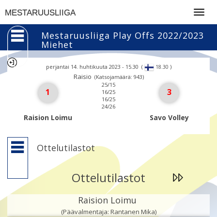
Togg
MESTARUUSLIIGA
navig
Mestaruusliiga Play Offs 2022/2023
Miehet
perjantai 14. huhtikuuta 2023 - 15.30
(
)
18.30
Raisio
(Katsojamäärä: 943)
25/15
1
3
16/25
16/25
24/26
Raision Loimu
Savo Volley
Ottelutilastot
Ottelutilastot
Raision Loimu
(Päävalmentaja: Rantanen Mika)