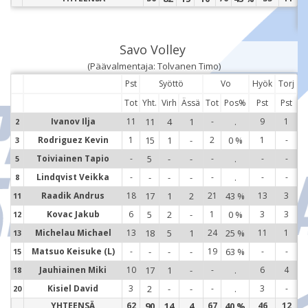
23
Savo Volley
(Päävalmentaja: Tolvanen Timo)
Pst
Syöttö
Vo
Hyök
Torj
Tot
Yht.
Virh
Ässä
Tot
Pos%
Pst
Pst
Ivanov Ilja
11
11
4
1
-
.
9
1
2
Rodriguez Kevin
1
15
1
-
2
0 %
1
-
3
2
Toiviainen Tapio
-
5
-
-
-
.
-
-
5
3
Lindqvist Veikka
-
-
-
-
-
.
-
-
8
5
Raadik Andrus
18
17
1
2
21
43 %
13
3
11
8
Kovac Jakub
6
5
2
-
1
0 %
3
3
12
1
Michelau Michael
13
18
5
1
24
25 %
11
1
13
1
Matsuo Keisuke (L)
-
-
-
-
19
63 %
-
-
15
1
Jauhiainen Miki
10
17
1
-
-
.
6
4
18
1
Kisiel David
3
2
-
-
-
.
3
-
20
1
YHTEENSÄ
62
90
14
4
67
40 %
46
12