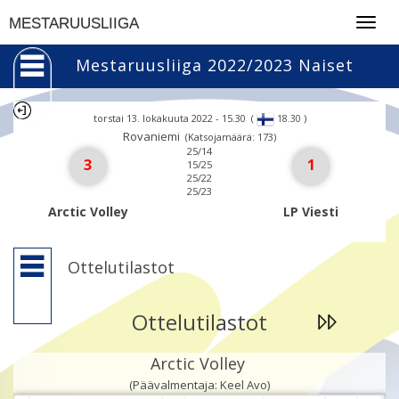
Togg
MESTARUUSLIIGA
navig
Mestaruusliiga 2022/2023 Naiset
torstai 13. lokakuuta 2022 - 15.30
(
)
18.30
Rovaniemi
(Katsojamäärä: 173)
25/14
3
1
15/25
25/22
25/23
Arctic Volley
LP Viesti
Ottelutilastot
Ottelutilastot
Arctic Volley
(Päävalmentaja: Keel Avo)