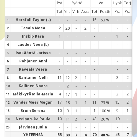
Pst
Syöttö
Vo
Hyök
Torj
Tot
Yht.
Virh
Ässä
Tot
Pos%
Pst
Pst
Horsfall Taylor (L)
-
-
-
-
15
53 %
-
-
1
1
Tasala Neea
2
20
-
2
-
.
-
-
2
2
Inskip Kara
1
-
-
-
-
.
1
-
3
3
Luodes Neea (L)
-
-
-
-
-
.
-
-
4
4
Isokääntä Larissa
-
-
-
-
-
.
-
-
5
5
Pohjanen Anni
-
-
-
-
-
.
-
-
6
6
Raveala Veera
-
-
-
-
-
.
-
-
7
7
Rantanen Nelli
11
12
2
1
-
.
8
2
8
8
Kallinen Noora
-
2
-
-
-
.
-
-
10
1
Mäkikyrö Miia-Maria
4
17
1
-
-
.
2
2
11
1
Vander Meer Megan
17
18
1
1
11
73 %
15
2
12
1
Bruin Serena
10
9
1
-
1
100 %
9
1
15
1
Neciporuka Paula
10
11
2
-
43
26 %
10
-
18
1
Järvinen Juulia
-
-
-
-
-
.
-
-
25
2
YHTEENSÄ
55
89
7
4
70
40 %
45
7