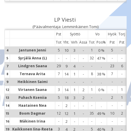
LP Viesti
(Päävalmentaja: Lemminkäinen Tomi)
Pst
Syöttö
Vo
Hyök
Torj
Tot
Yht.
Virh
Ässä
Tot
Pos%
Pst
Pst
Jantunen Jenni
5
10
3
-
1
0 %
5
-
4
4
Syrjälä Anna (L)
-
-
-
-
32
47 %
-
-
5
5
Lindgren Saana
29
9
4
-
-
.
23
6
7
7
Ternava Arita
7
14
1
-
8
38 %
7
-
8
8
Heikkinen Saimi
-
-
-
-
-
.
-
-
9
9
Virtanen Saana
3
14
1
2
1
0 %
-
1
12
1
Puhach Kseniia
5
18
3
2
-
.
2
1
13
1
Haatainen Nea
-
2
-
-
-
.
-
-
14
1
Boom Dagmar
12
12
1
-
35
49 %
10
2
15
1
Mäkinen Irina
-
2
-
-
-
.
-
-
16
1
Kaikkonen Iina-Reeta
3
4
2
-
5
40 %
3
-
19
1