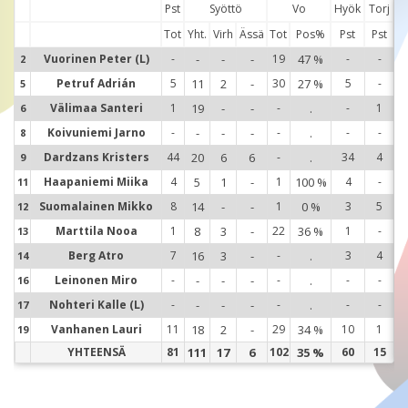
Pst
Syöttö
Vo
Hyök
Torj
Tot
Yht.
Virh
Ässä
Tot
Pos%
Pst
Pst
Vuorinen Peter (L)
-
-
-
-
19
47 %
-
-
2
2
Petruf Adrián
5
11
2
-
30
27 %
5
-
5
5
Välimaa Santeri
1
19
-
-
-
.
-
1
6
6
Koivuniemi Jarno
-
-
-
-
-
.
-
-
8
8
Dardzans Kristers
44
20
6
6
-
.
34
4
9
9
Haapaniemi Miika
4
5
1
-
1
100 %
4
-
11
1
Suomalainen Mikko
8
14
-
-
1
0 %
3
5
12
1
Marttila Nooa
1
8
3
-
22
36 %
1
-
13
1
Berg Atro
7
16
3
-
-
.
3
4
14
1
Leinonen Miro
-
-
-
-
-
.
-
-
16
1
Nohteri Kalle (L)
-
-
-
-
-
.
-
-
17
1
Vanhanen Lauri
11
18
2
-
29
34 %
10
1
19
1
YHTEENSÄ
81
111
17
6
102
35 %
60
15