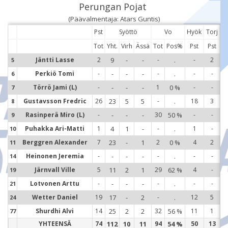
Perungan Pojat
(Päävalmentaja: Atars Guntis)
Pst
Syöttö
Vo
Hyök
Torj
Tot
Yht.
Virh
Ässä
Tot
Pos%
Pst
Pst
Jäntti Lasse
2
9
-
-
-
.
-
2
5
5
Perkiö Tomi
-
-
-
-
-
.
-
-
6
6
Törrö Jami (L)
-
-
-
-
1
0 %
-
-
7
7
Gustavsson Fredric
26
23
5
5
-
.
18
3
8
8
Rasinperä Miro (L)
-
-
-
-
30
50 %
-
-
9
9
Puhakka Ari-Matti
1
4
1
-
-
.
1
-
10
1
Berggren Alexander
7
23
-
1
2
0 %
4
2
11
1
Heinonen Jeremia
-
-
-
-
-
.
-
-
14
1
Järnvall Ville
5
11
2
1
29
62 %
4
-
19
1
Lotvonen Arttu
-
-
-
-
-
.
-
-
21
2
Wetter Daniel
19
17
-
2
-
.
12
5
24
2
Shurdhi Alvi
14
25
2
2
32
56 %
11
1
77
7
YHTEENSÄ
74
112
10
11
94
54 %
50
13