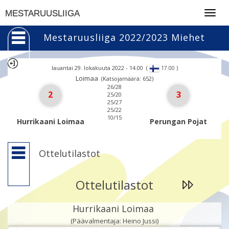
Togg
MESTARUUSLIIGA
navig
Mestaruusliiga 2022/2023 Miehet
lauantai 29. lokakuuta 2022 - 14.00
(
)
17.00
Loimaa
(Katsojamäärä: 652)
26/28
2
3
25/20
25/27
25/22
10/15
Hurrikaani Loimaa
Perungan Pojat
Ottelutilastot
Ottelutilastot
Hurrikaani Loimaa
(Päävalmentaja: Heino Jussi)