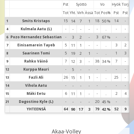
Pst
Syöttö
Vo
Hyök
Torj
Tot
Yht.
Virh
Ässä
Tot
Pos%
Pst
Pst
Smits Kristaps
15
14
7
1
18
50 %
14
-
1
1
Kulmala Aatu (L)
-
-
-
-
-
.
-
-
4
4
Pozo Hernandez Sebastian
-
3
2
-
3
67 %
-
-
6
Einisamarein Tayeb
5
11
1
-
-
.
3
2
6
7
Saarinen Tomi
5
19
2
1
-
.
1
3
8
7
Rahko Väinö
7
12
3
-
38
34 %
7
-
9
8
Kurppa Mauri
-
5
-
-
-
.
-
-
12
9
Fazli Ali
26
15
1
1
-
.
25
-
13
12
Vihola Aatu
-
-
-
-
-
.
-
-
14
13
Mäki Eetu
6
11
1
-
-
.
2
4
15
14
Dagostino Kyle (L)
-
-
-
-
20
45 %
-
-
21
15
YHTEENSÄ
64
90
17
3
79
42 %
52
9
21
Akaa-Volley