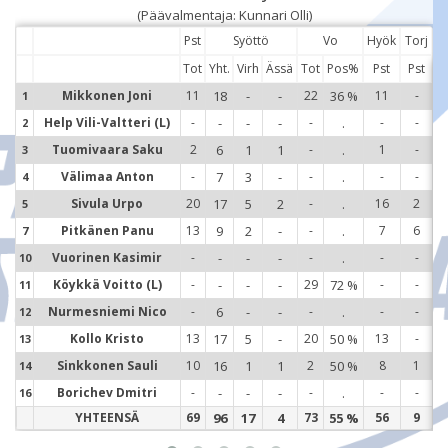
(Päävalmentaja: Kunnari Olli)
Pst
Syöttö
Vo
Hyök
Torj
Tot
Yht.
Virh
Ässä
Tot
Pos%
Pst
Pst
Mikkonen Joni
11
18
-
-
22
36 %
11
-
1
Help Vili-Valtteri (L)
-
-
-
-
-
.
-
-
2
1
Tuomivaara Saku
2
6
1
1
-
.
1
-
3
2
Välimaa Anton
-
7
3
-
-
.
-
-
4
3
Sivula Urpo
20
17
5
2
-
.
16
2
5
4
Pitkänen Panu
13
9
2
-
-
.
7
6
7
5
Vuorinen Kasimir
-
-
-
-
-
.
-
-
10
7
Köykkä Voitto (L)
-
-
-
-
29
72 %
-
-
11
1
Nurmesniemi Nico
-
6
-
-
-
.
-
-
12
1
Kollo Kristo
13
17
5
-
20
50 %
13
-
13
1
Sinkkonen Sauli
10
16
1
1
2
50 %
8
1
14
1
Borichev Dmitri
-
-
-
-
-
.
-
-
16
1
YHTEENSÄ
69
96
17
4
73
55 %
56
9
1