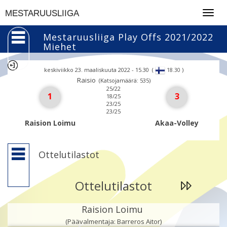
Togg
MESTARUUSLIIGA
navig
Mestaruusliiga Play Offs 2021/2022
Miehet
keskiviikko 23. maaliskuuta 2022 - 15.30
(
)
18.30
Raisio
(Katsojamäärä: 535)
25/22
1
3
18/25
23/25
23/25
Raision Loimu
Akaa-Volley
Ottelutilastot
Ottelutilastot
Raision Loimu
(Päävalmentaja: Barreros Aitor)