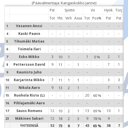
(Päävalmentaja: Kangaskokko Janne)
Pst
Syöttö
Vo
Hyök
Torj
Tot
Yht.
Virh
Ässä
Tot
Pos%
Pst
Pst
Vesanen Anssi
-
-
-
-
-
.
-
-
1
1
Kaski Paavo
-
-
-
-
-
.
-
-
4
4
Tihumäki Matias
-
-
-
-
-
.
-
-
5
5
Toimela Ilari
-
-
-
-
-
.
-
-
6
6
Esko Mikko
3
10
1
-
1
0 %
2
1
7
7
Pettersson David
9
11
-
1
-
.
7
1
8
8
Kaunisto Juho
-
-
-
-
-
.
-
-
9
9
Karjarinta Mikko
7
11
1
1
-
.
3
3
10
1
Nikula Aaro
9
13
2
1
-
.
7
1
11
1
Ruohola Risto (L)
-
-
-
-
20
60 %
-
-
15
1
Pihlajamäki Aaro
-
-
-
-
-
.
-
-
16
1
Sauss Romans
12
10
2
1
13
69 %
10
1
17
1
Mäkinen Sakari
12
18
2
3
9
78 %
9
-
23
2
YHTEENSÄ
52
73
8
7
43
65 %
38
7