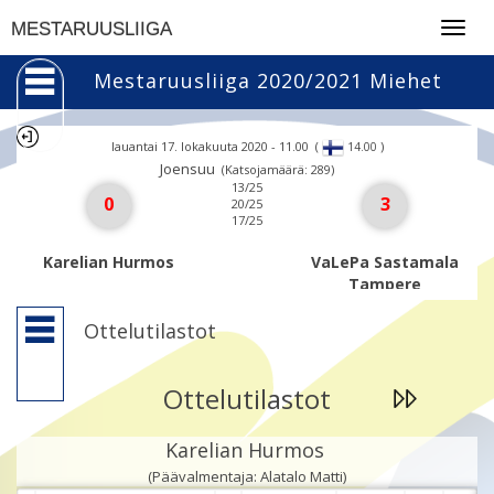
Togg
MESTARUUSLIIGA
navig
Mestaruusliiga 2020/2021 Miehet
lauantai 17. lokakuuta 2020 - 11.00
(
)
14.00
Joensuu
(Katsojamäärä: 289)
13/25
0
3
20/25
17/25
Karelian Hurmos
VaLePa Sastamala
Tampere
Ottelutilastot
Ottelutilastot
Karelian Hurmos
(Päävalmentaja: Alatalo Matti)