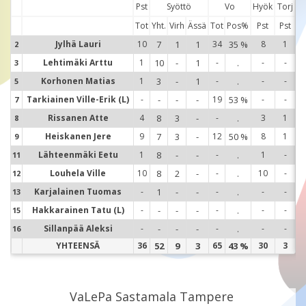
Pst
Syöttö
Vo
Hyök
Torj
Tot
Yht.
Virh
Ässä
Tot
Pos%
Pst
Pst
Jylhä Lauri
10
7
1
1
34
35 %
8
1
2
2
Lehtimäki Arttu
1
10
-
1
-
.
-
-
3
3
Korhonen Matias
1
3
-
1
-
.
-
-
5
5
Tarkiainen Ville-Erik (L)
-
-
-
-
19
53 %
-
-
7
7
Rissanen Atte
4
8
3
-
-
.
3
1
8
8
Heiskanen Jere
9
7
3
-
12
50 %
8
1
9
9
Lähteenmäki Eetu
1
8
-
-
-
.
1
-
11
1
Louhela Ville
10
8
2
-
-
.
10
-
12
1
Karjalainen Tuomas
-
1
-
-
-
.
-
-
13
1
Hakkarainen Tatu (L)
-
-
-
-
-
.
-
-
15
1
Sillanpää Aleksi
-
-
-
-
-
.
-
-
16
1
YHTEENSÄ
36
52
9
3
65
43 %
30
3
VaLePa Sastamala Tampere