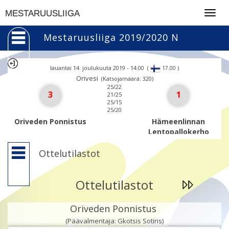
Togg
MESTARUUSLIIGA
navig
Mestaruusliiga 2019/2020 N
lauantai 14. joulukuuta 2019 - 14.00
(
)
17.00
Orivesi
(Katsojamäärä: 320)
25/22
3
1
21/25
25/15
25/20
Oriveden Ponnistus
Hämeenlinnan
Lentopallokerho
Ottelutilastot
Ottelutilastot
Oriveden Ponnistus
(Päävalmentaja: Gkotsis Sotiris)