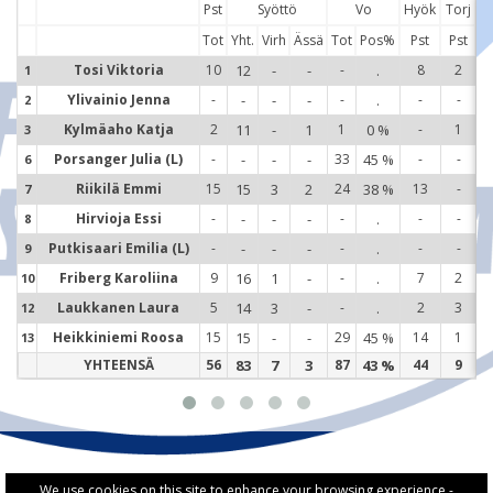
Pst
Syöttö
Vo
Hyök
Torj
Tot
Yht.
Virh
Ässä
Tot
Pos%
Pst
Pst
Tosi Viktoria
10
12
-
-
-
.
8
2
1
1
Ylivainio Jenna
-
-
-
-
-
.
-
-
2
2
Kylmäaho Katja
2
11
-
1
1
0 %
-
1
3
3
Porsanger Julia (L)
-
-
-
-
33
45 %
-
-
6
6
Riikilä Emmi
15
15
3
2
24
38 %
13
-
7
7
Hirvioja Essi
-
-
-
-
-
.
-
-
8
8
Putkisaari Emilia (L)
-
-
-
-
-
.
-
-
9
9
Friberg Karoliina
9
16
1
-
-
.
7
2
10
1
Laukkanen Laura
5
14
3
-
-
.
2
3
12
1
Heikkiniemi Roosa
15
15
-
-
29
45 %
14
1
13
1
YHTEENSÄ
56
83
7
3
87
43 %
44
9
We use cookies on this site to enhance your browsing experience -