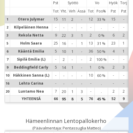
Pst
Syöttö
Vo
Hyök
Torj
Tot
Yht.
Virh
Ässä
Tot
Pos%
Pst
Pst
Otero Julymar
15
11
2
-
12
33 %
15
-
1
1
Kilpeläinen Henna
-
-
-
-
-
.
-
-
2
2
Rekola Netta
9
22
3
1
2
0 %
6
2
3
3
Holm Saara
25
16
-
1
13
31 %
23
1
5
5
Kääntä Emilia
5
10
1
-
36
50 %
4
1
6
6
Sipilä Emilia (L)
-
2
-
-
2
100 %
-
-
7
7
Beddingfield Carly
5
14
1
-
1
0 %
2
3
9
9
Häkkinen Sanna (L)
-
-
-
-
10
60 %
-
-
10
1
Lehto Carina
-
-
-
-
-
.
-
-
16
1
Luntamo Nea
7
20
1
3
-
.
2
2
20
2
YHTEENSÄ
66
95
8
5
76
45 %
52
9
Hämeenlinnan Lentopallokerho
(Päävalmentaja: Pentassuglia Matteo)