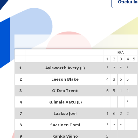
Ottelutila
ERÄ
1
2
3
4
5
1
Aylsworth Avery (L)
*
*
*
*
2
Leeson Blake
4
3
5
5
3
O´Dea Trent
6
5
1
1
4
Kulmala Aatu (L)
*
7
Laakso Joel
1
6
2
2
8
Saarinen Tomi
*
*
*
9
Rahko Väinö
5