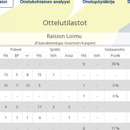
stot
Ottelukohtainen analyysi
Ottelupöytäkirja
D
Ottelutilastot
Raision Loimu
(Päävalmentaja: Vuorinen Kasper)
Pisteet
Syöttö
Vastaanotto
Yht
BP
+/-
Yht.
Virh
Ässä
Yht
Virh
Pos%
-
-
-
-
-
-
9
-
78 %
13
5
8
15
1
-
-
-
.
15
7
13
5
-
-
1
-
0 %
-
-
-
-
-
-
1
-
0 %
4
3
-
17
3
2
-
-
.
1
1
1
4
-
1
-
-
.
-
-
-
-
-
-
6
-
17 %