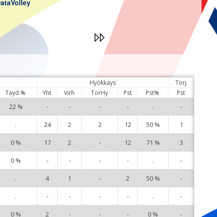
ataVolley
Hyökkäys
Torj
Täyd.%
Yht
Virh
TorHy
Pst
Pst%
Pst
22 %
-
-
-
-
.
-
1
.
24
2
2
12
50 %
1
2
0 %
17
2
-
12
71 %
3
3
0 %
-
-
-
-
.
-
4
.
4
1
-
2
50 %
-
7
.
-
-
-
-
.
-
8
0 %
2
-
-
-
0 %
-
9