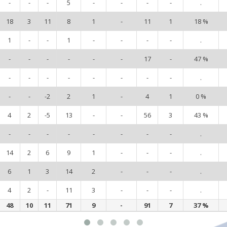
-
-
-
5
-
-
-
-
.
18
3
11
8
1
-
11
1
18 %
1
-
-
1
-
-
-
-
.
-
-
-
-
-
-
17
-
47 %
-
-
-
-
-
-
-
-
.
-
-
-2
2
1
-
4
1
0 %
4
2
-5
13
-
-
56
3
43 %
-
-
-
-
-
-
-
-
.
14
2
6
9
1
-
-
-
.
6
1
3
14
2
-
-
-
.
4
2
-
11
3
-
-
-
.
48
10
11
71
9
-
91
7
37 %