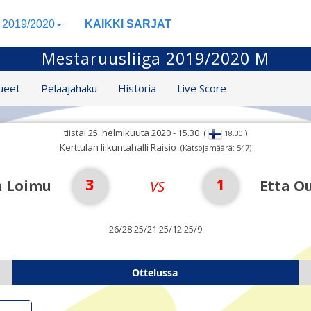
a 2019/2020
KAIKKI SARJAT
Mestaruusliiga 2019/2020 M
ueet
Pelaajahaku
Historia
Live Score
tiistai 25. helmikuuta 2020 - 15.30
(
)
18.30
Kerttulan liikuntahalli Raisio
(Katsojamäärä: 547)
3
1
n Loimu
Etta O
VS
26/28 25/21 25/12 25/9
Ottelussa