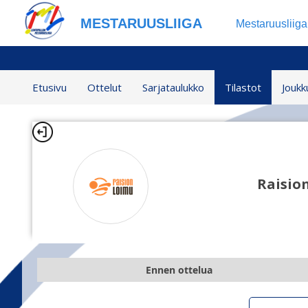
MESTARUUSLIIGA
Mestaruusliig
Etusivu
Ottelut
Sarjataulukko
Tilastot
Joukk
Raisio
Ennen ottelua