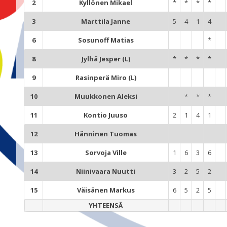
2
Kyllönen Mikael
*
*
*
*
3
Marttila Janne
5
4
1
4
6
Sosunoff Matias
*
8
Jylhä Jesper (L)
*
*
*
*
9
Rasinperä Miro (L)
10
Muukkonen Aleksi
*
*
*
11
Kontio Juuso
2
1
4
1
12
Hänninen Tuomas
13
Sorvoja Ville
1
6
3
6
14
Niinivaara Nuutti
3
2
5
2
15
Väisänen Markus
6
5
2
5
YHTEENSÄ