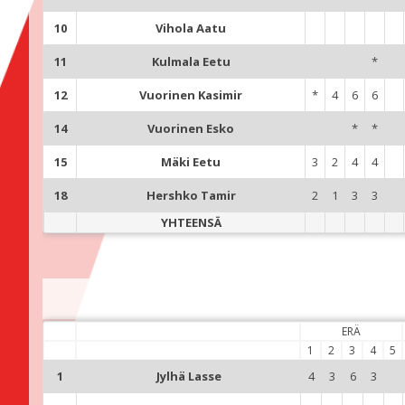
10
Vihola Aatu
11
Kulmala Eetu
*
12
Vuorinen Kasimir
*
4
6
6
14
Vuorinen Esko
*
*
15
Mäki Eetu
3
2
4
4
18
Hershko Tamir
2
1
3
3
YHTEENSÄ
ERÄ
1
2
3
4
5
1
Jylhä Lasse
4
3
6
3