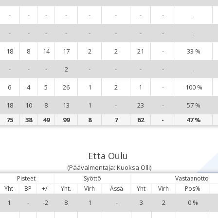
-
-
-
-
-
-
-
-
.
-
-
-
-
-
-
-
-
.
18
8
14
17
2
2
21
-
33 %
-
-
-
2
-
-
-
-
.
6
4
5
26
1
2
1
-
100 %
18
10
8
13
1
-
23
-
57 %
75
38
49
99
8
7
62
-
47 %
Etta Oulu
(Päävalmentaja: Kuoksa Olli)
Pisteet
Syöttö
Vastaanotto
Yht
BP
+/-
Yht.
Virh
Ässä
Yht
Virh
Pos%
1
-
-2
8
1
-
3
2
0 %