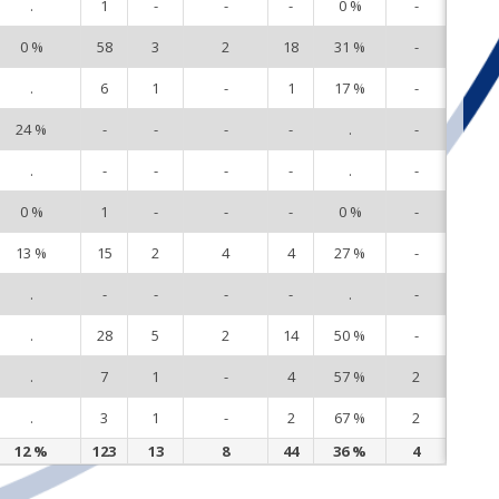
.
1
-
-
-
0 %
-
2
0 %
58
3
2
18
31 %
-
3
.
6
1
-
1
17 %
-
6
24 %
-
-
-
-
.
-
8
.
-
-
-
-
.
-
9
0 %
1
-
-
-
0 %
-
10
13 %
15
2
4
4
27 %
-
11
.
-
-
-
-
.
-
12
.
28
5
2
14
50 %
-
13
.
7
1
-
4
57 %
2
14
.
3
1
-
2
67 %
2
15
12 %
123
13
8
44
36 %
4