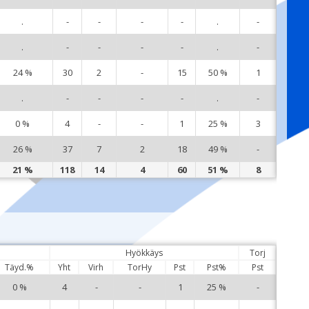
.
-
-
-
-
.
-
10
.
-
-
-
-
.
-
11
24 %
30
2
-
15
50 %
1
12
.
-
-
-
-
.
-
14
0 %
4
-
-
1
25 %
3
15
26 %
37
7
2
18
49 %
-
18
21 %
118
14
4
60
51 %
8
Hyökkäys
Torj
Täyd.%
Yht
Virh
TorHy
Pst
Pst%
Pst
0 %
4
-
-
1
25 %
-
1