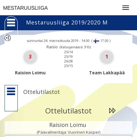
Togg
MESTARUUSLIIGA
navig
Mestaruusliiga 2019/2020 M
sunnuntai 24. marraskuuta 2019 - 14.00
(
)
17.00
Raisio
(Katsojamäärä: 910)
25/14
3
1
25/19
26/28
25/15
Raision Loimu
Team Lakkapää
Ottelutilastot
Ottelutilastot
Raision Loimu
(Päävalmentaja: Vuorinen Kasper)