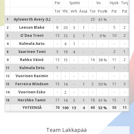
Pst
Syöttö
Vo
Hyök
Torj
Tot
Yht.
Virh
Ässä
Tot
Pos%
Pst
Pst
Aylsworth Avery (L)
-
-
-
-
23
61 %
-
-
1
1
Leeson Blake
8
20
3
1
-
.
5
2
2
2
O´Dea Trent
13
12
2
1
1
0 %
10
2
3
3
Kulmala Aatu
-
4
1
-
-
.
-
-
4
4
Saarinen Tomi
3
19
4
-
-
.
2
1
8
8
Rahko Väinö
13
15
-
-
16
38 %
11
2
9
9
Kulmala Eetu
1
-
-
-
-
.
1
-
11
1
Vuorinen Kasimir
-
-
-
-
-
.
-
-
12
1
Ferreira Windson
15
14
-
1
2
50 %
11
3
13
1
Vuorinen Esko
-
2
-
-
-
.
-
-
14
1
Hershko Tamir
17
14
3
1
18
61 %
15
1
18
1
YHTEENSÄ
70
100
13
4
60
53 %
55
11
Team Lakkapää