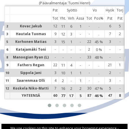
(Päävalmentaja: Tuomi Henri)
Pst
Syöttö
Vo
Hyök
Torj
Tot
Yht.
Virh
Ässä
Tot
Pos%
Pst
Pst
Kovac Jakub
12
11
6
1
-
.
6
5
2
2
Hautala Tuomas
9
12
3
-
-
.
7
2
3
3
Korhonen Matias
3
15
1
-
22
45 %
3
-
5
5
Katajamäki Toni
-
-
-
-
2
0 %
-
-
6
6
Manoogian Ryan (L)
-
-
-
-
33
48 %
-
-
8
8
Fathers Regan
22
11
4
-
-
.
21
1
9
9
Sippola Jani
3
10
1
1
-
.
2
-
10
1
Saarenmaa Olli
4
2
-
1
-
.
3
-
11
1
Koskela Niko-Matti
7
16
2
2
30
47 %
5
-
12
1
YHTEENSÄ
60
77
17
5
87
46 %
47
8
We use cookies on this site to enhance your browsing experience -