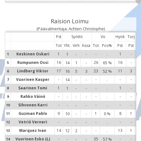
Raision Loimu
(Päävalmentaja: Achten Christophe)
Pst
Syöttö
Vo
Hyök
Torj
Tot
Yht.
Virh
Ässä
Tot
Pos%
Pst
Pst
Keskinen Oskari
1
1
-
-
-
.
1
-
1
1
Rumpunen Ossi
16
14
1
-
26
65 %
16
-
5
5
Lindberg Viktor
17
16
5
3
23
52 %
11
3
6
6
Vuorinen Kasper
-
14
-
-
-
.
-
-
7
7
Saarinen Tomi
1
1
-
-
-
.
1
-
8
8
Rahko Väinö
-
-
-
-
-
.
-
-
9
9
Sihvonen Karri
-
-
-
-
-
.
-
-
10
1
Guzman Pablo
9
10
-
-
1
0 %
8
1
11
1
Vetriö Verneri
-
-
-
-
-
.
-
-
12
1
Marquez Ivan
14
12
2
-
-
.
13
1
13
1
Vuorinen Esko (L)
-
-
-
-
35
57 %
-
-
14
1