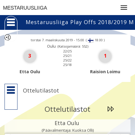
Togg
MESTARUUSLIIGA
navig
Mestaruusliiga Play Offs 2018/2019 M
torstai 7. maaliskuuta 2019 - 15.00
(
)
18.00
Oulu
(Katsojamäärä: 552)
22/25
3
1
25/21
25/22
25/18
Etta Oulu
Raision Loimu
Ottelutilastot
Ottelutilastot
Etta Oulu
(Päävalmentaja: Kuoksa Olli)