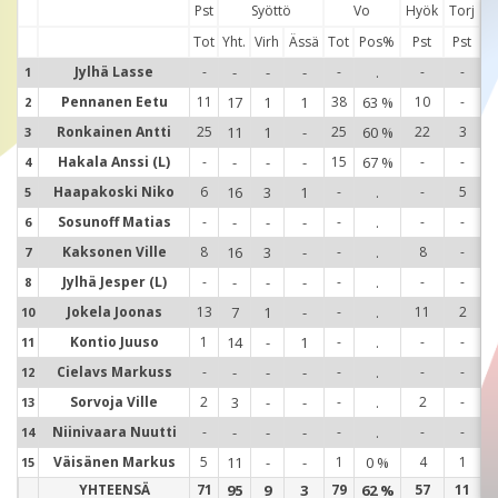
Pst
Syöttö
Vo
Hyök
Torj
Tot
Yht.
Virh
Ässä
Tot
Pos%
Pst
Pst
Jylhä Lasse
-
-
-
-
-
.
-
-
1
1
Pennanen Eetu
11
17
1
1
38
63 %
10
-
2
2
Ronkainen Antti
25
11
1
-
25
60 %
22
3
3
3
Hakala Anssi (L)
-
-
-
-
15
67 %
-
-
4
4
Haapakoski Niko
6
16
3
1
-
.
-
5
5
5
Sosunoff Matias
-
-
-
-
-
.
-
-
6
6
Kaksonen Ville
8
16
3
-
-
.
8
-
7
7
Jylhä Jesper (L)
-
-
-
-
-
.
-
-
8
8
Jokela Joonas
13
7
1
-
-
.
11
2
10
1
Kontio Juuso
1
14
-
1
-
.
-
-
11
1
Cielavs Markuss
-
-
-
-
-
.
-
-
12
1
Sorvoja Ville
2
3
-
-
-
.
2
-
13
1
Niinivaara Nuutti
-
-
-
-
-
.
-
-
14
1
Väisänen Markus
5
11
-
-
1
0 %
4
1
15
1
YHTEENSÄ
71
95
9
3
79
62 %
57
11