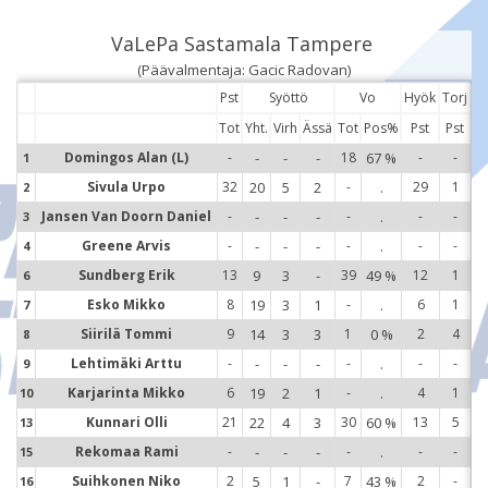
VaLePa Sastamala Tampere
(Päävalmentaja: Gacic Radovan)
Pst
Syöttö
Vo
Hyök
Torj
Tot
Yht.
Virh
Ässä
Tot
Pos%
Pst
Pst
Domingos Alan (L)
-
-
-
-
18
67 %
-
-
1
1
Sivula Urpo
32
20
5
2
-
.
29
1
2
2
Jansen Van Doorn Daniel
-
-
-
-
-
.
-
-
3
3
Greene Arvis
-
-
-
-
-
.
-
-
4
4
Sundberg Erik
13
9
3
-
39
49 %
12
1
6
6
Esko Mikko
8
19
3
1
-
.
6
1
7
7
Siirilä Tommi
9
14
3
3
1
0 %
2
4
8
8
Lehtimäki Arttu
-
-
-
-
-
.
-
-
9
9
Karjarinta Mikko
6
19
2
1
-
.
4
1
10
10
Kunnari Olli
21
22
4
3
30
60 %
13
5
13
13
Rekomaa Rami
-
-
-
-
-
.
-
-
15
15
Suihkonen Niko
2
5
1
-
7
43 %
2
-
16
16