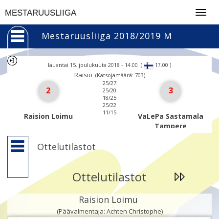
Togg
MESTARUUSLIIGA
navig
Mestaruusliiga 2018/2019 M
lauantai 15. joulukuuta 2018 - 14.00
(
)
17.00
Raisio
(Katsojamäärä: 703)
25/27
2
3
25/20
18/25
25/22
11/15
Raision Loimu
VaLePa Sastamala
Tampere
Ottelutilastot
Ottelutilastot
Raision Loimu
(Päävalmentaja: Achten Christophe)