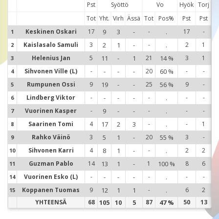
Pst
Syöttö
Vo
Hyök
Torj
Tot
Yht.
Virh
Ässä
Tot
Pos%
Pst
Pst
Keskinen Oskari
17
9
3
-
-
.
17
-
1
1
Kaislasalo Samuli
3
2
1
-
-
.
2
1
2
2
Helenius Jan
5
11
-
1
21
14 %
3
1
3
3
Sihvonen Ville (L)
-
-
-
-
20
60 %
-
-
4
4
Rumpunen Ossi
9
19
-
-
25
56 %
9
-
5
5
Lindberg Viktor
-
-
-
-
-
.
-
-
6
6
Vuorinen Kasper
-
9
-
-
-
.
-
-
7
7
Saarinen Tomi
4
17
2
3
-
.
-
1
8
8
Rahko Väinö
3
5
1
-
20
55 %
3
-
9
9
Sihvonen Karri
4
8
1
-
-
.
2
2
10
1
Guzman Pablo
14
13
1
-
1
100 %
8
6
11
1
Vuorinen Esko (L)
-
-
-
-
-
.
-
-
14
1
Koppanen Tuomas
9
12
1
1
-
.
6
2
15
1
YHTEENSÄ
68
105
10
5
87
47 %
50
13