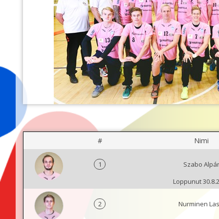
#
Nimi
1
Szabo Alpá
Loppunut 30.8.
2
Nurminen Las