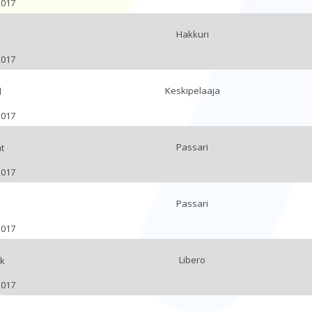
2017
Hakkuri
2017
Keskipelaaja
l
2017
Passari
t
2017
Passari
2017
Libero
k
2017