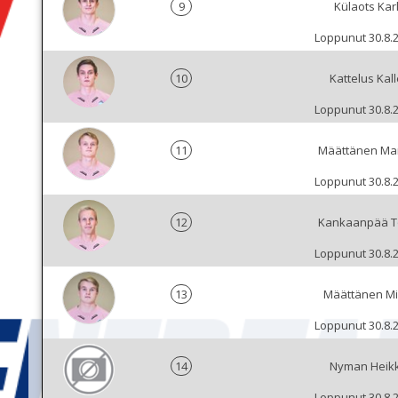
9
Külaots Kar
Loppunut 30.8.
10
Kattelus Kall
Loppunut 30.8.
11
Määttänen Ma
Loppunut 30.8.
12
Kankaanpää T
Loppunut 30.8.
13
Määttänen Mi
Loppunut 30.8.
14
Nyman Heikk
Loppunut 30.8.