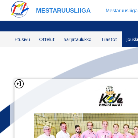
MESTARUUSLIIGA
Mestaruusliig
Etusivu
Ottelut
Sarjataulukko
Tilastot
Joukk