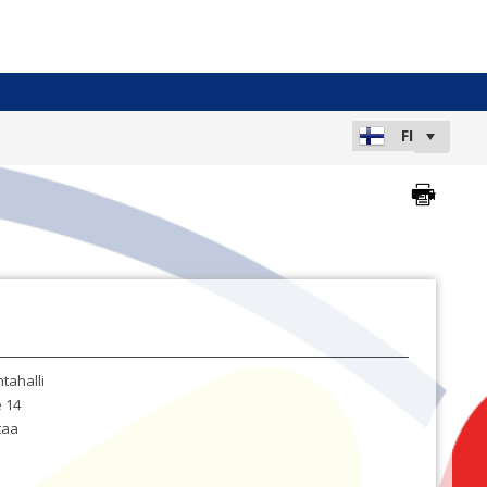
tahalli
e 14
taa