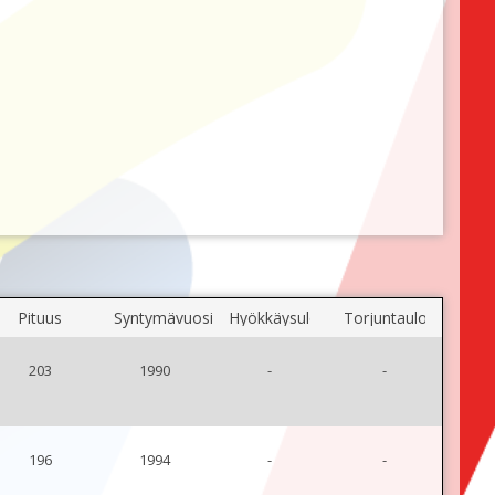
Pituus
Syntymävuosi
Hyökkäysulottuvuus
Torjuntaulottuvuus
203
1990
-
-
196
1994
-
-