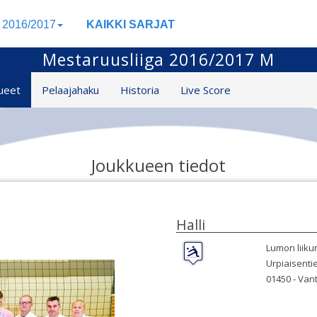
a 2016/2017
KAIKKI SARJAT
Mestaruusliiga 2016/2017 M
ueet
Pelaajahaku
Historia
Live Score
Joukkueen tiedot
Halli
Lumon liikun
Urpiaisenti
01450 -
Van