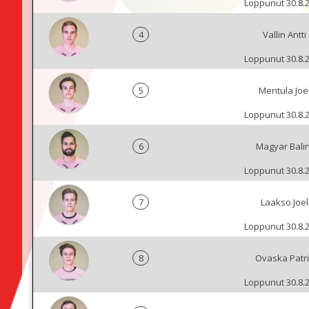
Loppunut 30.8.
4
Vallin Antti
Loppunut 30.8.
5
Mentula Joe
Loppunut 30.8.
6
Magyar Balin
Loppunut 30.8.
7
Laakso Joel
Loppunut 30.8.
8
Ovaska Patri
Loppunut 30.8.