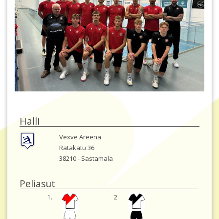
Halli
Vexve Areena
Ratakatu 36
38210 -
Sastamala
Peliasut
1.
2.