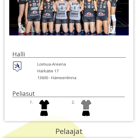
Halli
Loimua-Areena
Härkätie 17
13600 -
Hämeenlinna
Peliasut
1.
2.
Pelaajat