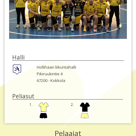
Halli
Hollihaan liikuntahalli
Pikiruukintie 4
67200 -
Kokkola
Peliasut
1.
2.
Pelaajat