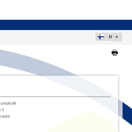
kuntahalli
e 3
päälä