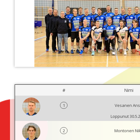
#
Nimi
1
Vesanen Ans
Loppunut 30.5.
2
Montonen Ni