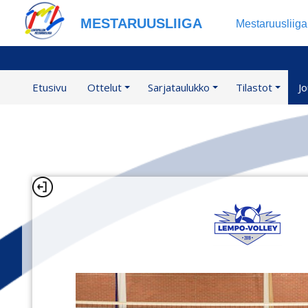
MESTARUUSLIIGA
Mestaruusliig
Etusivu
Ottelut
Sarjataulukko
Tilastot
J