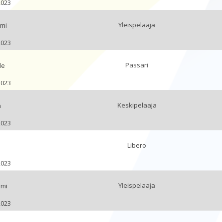
2023
Yleispelaaja
mi
2023
Passari
le
2023
Keskipelaaja
n
2023
Libero
2023
Yleispelaaja
mmi
2023