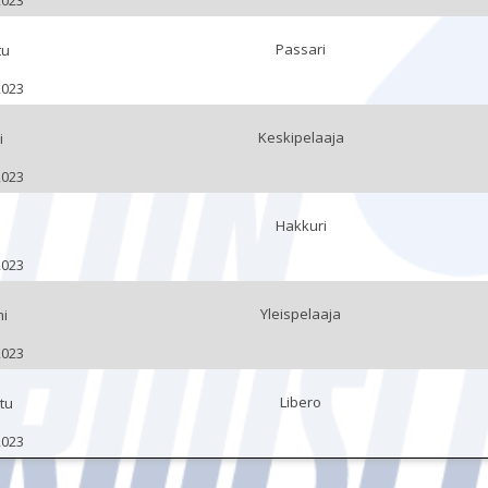
2023
Passari
tu
2023
Keskipelaaja
i
2023
Hakkuri
2023
Yleispelaaja
mi
2023
Libero
tu
2023