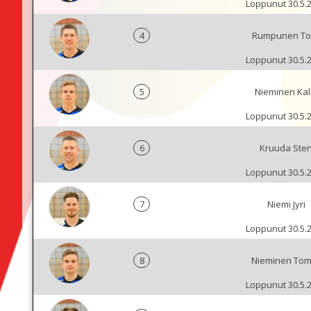
Loppunut 30.5.
4
Rumpunen To
Loppunut 30.5.
5
Nieminen Kal
Loppunut 30.5.
6
Kruuda Ste
Loppunut 30.5.
7
Niemi Jyri
Loppunut 30.5.
8
Nieminen To
Loppunut 30.5.