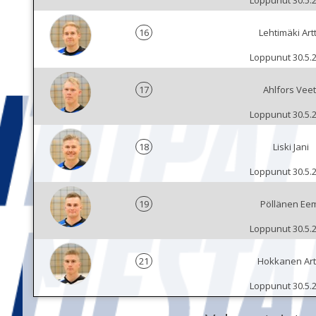
Loppunut 30.5.
16
Lehtimäki Art
Loppunut 30.5.
17
Ahlfors Veet
Loppunut 30.5.
18
Liski Jani
Loppunut 30.5.
19
Pöllänen Ee
Loppunut 30.5.
21
Hokkanen Art
Loppunut 30.5.