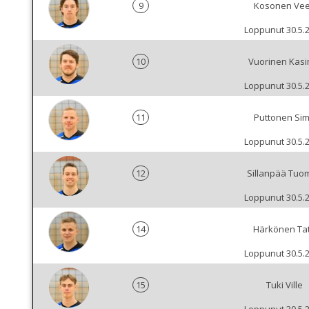
9
Kosonen Vee
Loppunut 30.5.
10
Vuorinen Kasi
Loppunut 30.5.
11
Puttonen Si
Loppunut 30.5.
12
Sillanpää Tuo
Loppunut 30.5.
14
Härkönen Ta
Loppunut 30.5.
15
Tuki Ville