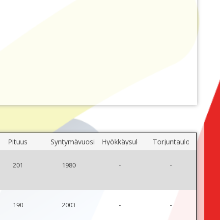
Pituus
Syntymävuosi
Hyökkäysulottuvuus
Torjuntaulottuvuus
201
1980
-
-
190
2003
-
-