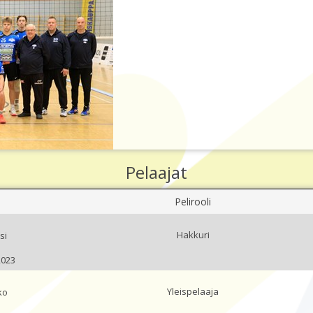
Pelaajat
Pelirooli
Hakkuri
si
2023
Yleispelaaja
ko