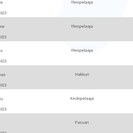
Yleispelaaja
ti
2023
Yleispelaaja
mir
2023
Yleispelaaja
mo
2023
Hakkuri
mas
2023
Keskipelaaja
tu
2023
Passari