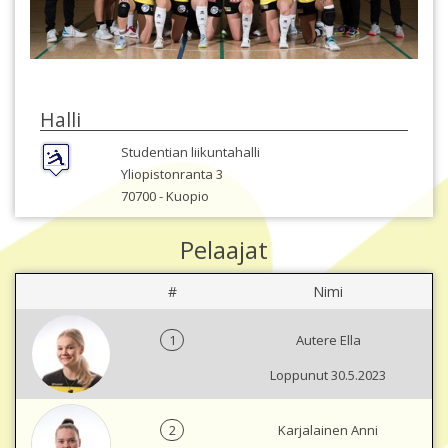
Halli
Studentian liikuntahalli
Yliopistonranta 3
70700 -
Kuopio
Pelaajat
#
Nimi
1
Autere Ella
Loppunut 30.5.2023
2
Karjalainen Anni