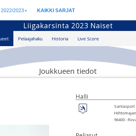
a 2022/2023
KAIKKI SARJAT
Liigakarsinta 2023 Naiset
ueet
Pelaajahaku
Historia
Live Score
Joukkueen tiedot
Halli
Santasport
Hiihtomajan
96400 -
Rov
Peliasut