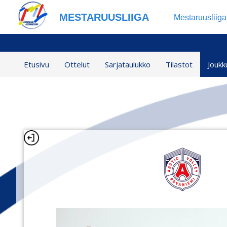
MESTARUUSLIIGA
Mestaruusliig
Etusivu
Ottelut
Sarjataulukko
Tilastot
Joukk