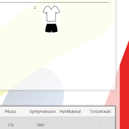
2.
Pituus
Syntymävuosi
Hyökkäysulottuvuus
Torjuntaulottuvuus
173
1997
-
-