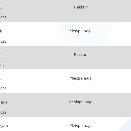
Hakkuri
ra
2023
Yleispelaaja
li
2023
Passari
a
2023
Yleispelaaja
ra
2023
Keskipelaaja
aria
2023
Yleispelaaja
egan