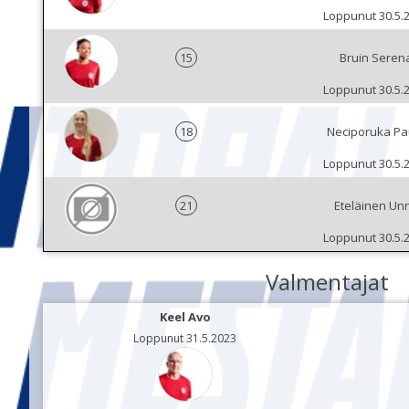
Loppunut 30.5.
15
Bruin Seren
Loppunut 30.5.
18
Neciporuka Pa
Loppunut 30.5.
21
Eteläinen Un
Loppunut 30.5.
Valmentajat
Keel Avo
Loppunut 31.5.2023