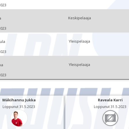
2023
Keskipelaaja
a
2023
Yleispelaaja
ula
2023
Yleispelaaja
na
2023
Mäkihannu Jukka
Raveala Karri
Loppunut 31.5.2023
Loppunut 31.5.2023