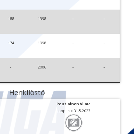
188
1998
-
-
174
1998
-
-
-
2006
-
-
Henkilöstö
Poutiainen Vilma
Loppunut 31.5.2023