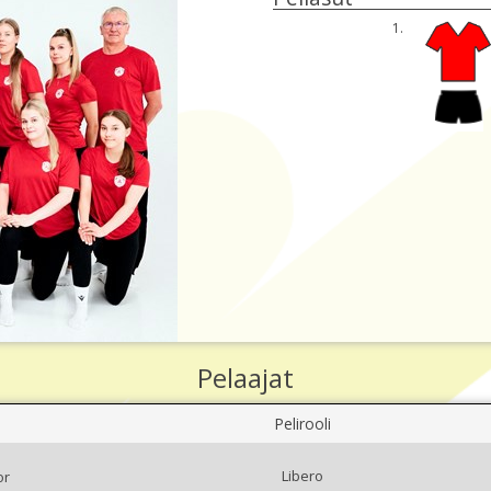
1.
Pelaajat
Pelirooli
Libero
or