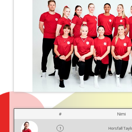
#
Nimi
1
Horsfall Tayl