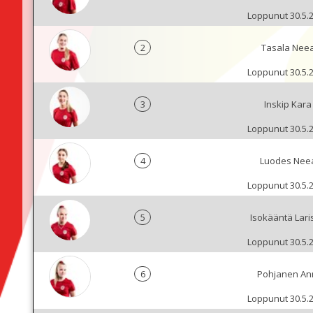
Loppunut 30.5.
2
Tasala Nee
Loppunut 30.5.
3
Inskip Kara
Loppunut 30.5.
4
Luodes Nee
Loppunut 30.5.
5
Isokääntä Lari
Loppunut 30.5.
6
Pohjanen An
Loppunut 30.5.