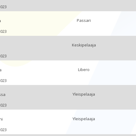
2023
Passari
a
2023
Keskipelaaja
2023
Libero
a
2023
Yleispelaaja
ssa
2023
Yleispelaaja
ni
2023