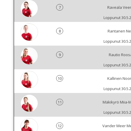
7
Raveala Vee
Loppunut 30.5.
8
Rantanen Nel
Loppunut 30.5.
9
Rautio Roos
Loppunut 30.5.
10
Kallinen Noo
Loppunut 30.5.
11
Mäkikyrö Miia-M
Loppunut 30.5.
12
Vander Meer M