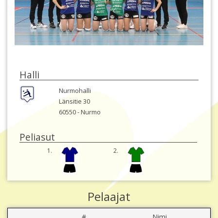
Halli
Nurmohalli
Länsitie 30
60550 -
Nurmo
Peliasut
1.
2.
Pelaajat
#
Nimi