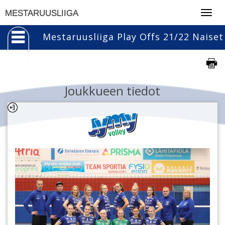
Togg
MESTARUUSLIIGA
navig
Mestaruusliiga Play Offs 21/22 Naiset
Joukkueen tiedot