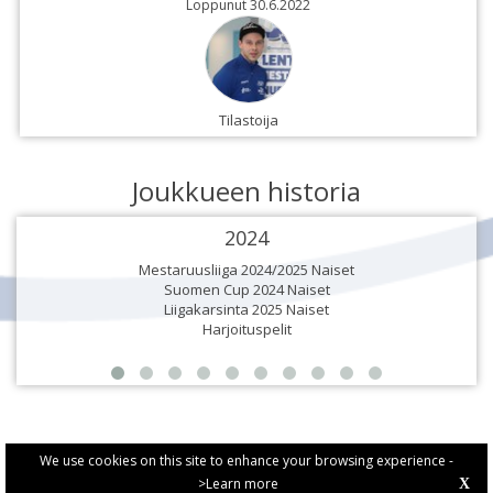
Loppunut 30.6.2022
Tilastoija
Joukkueen historia
2024
Mestaruusliiga 2024/2025 Naiset
Suomen Cup 2024 Naiset
Liigakarsinta 2025 Naiset
Harjoituspelit
We use cookies on this site to enhance your browsing experience -
>Learn more
X
PRIVACY POLICY