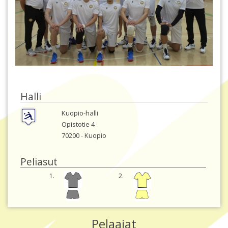
Halli
Kuopio-halli
Opistotie 4
70200 -
Kuopio
Peliasut
1.
2.
Pelaajat