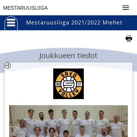
Togg
MESTARUUSLIIGA
navig
Mestaruusliiga 2021/2022 Miehet
Joukkueen tiedot