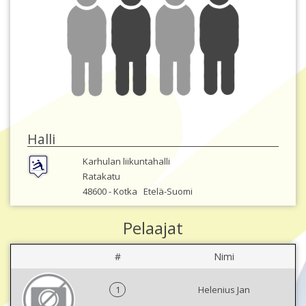
Halli
Karhulan liikuntahalli
Ratakatu
48600 -
Kotka
Etelä-Suomi
Pelaajat
#
Nimi
1
Helenius Jan