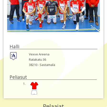
Halli
Vexve Areena
Ratakatu 36
38210 -
Sastamala
Peliasut
1.
Pelaajat