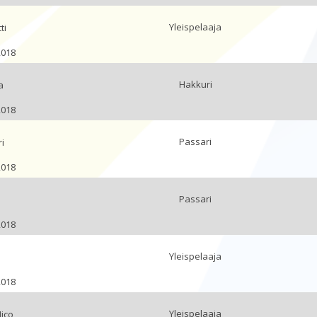
Yleispelaaja
ti
2018
Hakkuri
a
2018
Passari
i
2018
Passari
2018
Yleispelaaja
2018
Yleispelaaja
ico