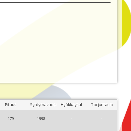
Pituus
Syntymävuosi
Hyökkäysulottuvuus
Torjuntaulottuvuus
179
1998
-
-