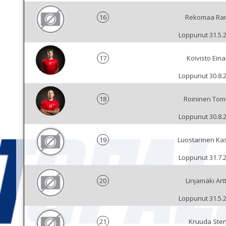
16
Rekomaa Ra
Loppunut 31.5.
17
Koivisto Eina
Loppunut 30.8.
18
Roininen Tom
Loppunut 30.8.
19
Luostarinen Kas
Loppunut 31.7.
20
Linjamäki Art
Loppunut 31.5.
21
Kruuda Ste