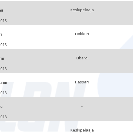
Keskipelaaja
mi
2018
Hakkuri
ri
2018
Libero
mi
2018
Passari
imir
2018
-
tu
2018
Keskipelaaja
n