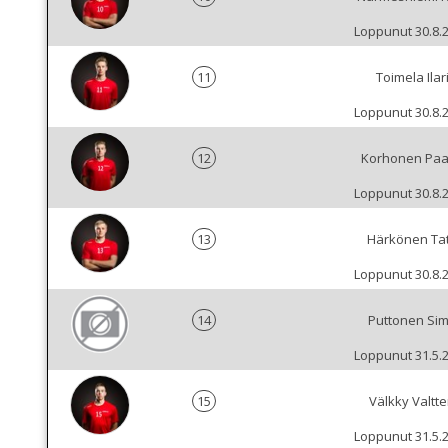
Loppunut 30.8.
11
Toimela Ilar
Loppunut 30.8.
12
Korhonen Pa
Loppunut 30.8.
13
Härkönen Ta
Loppunut 30.8.
14
Puttonen Si
Loppunut 31.5.
15
Välkky Valtte
Loppunut 31.5.