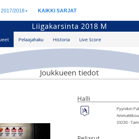
a 2017/2018
KAIKKI SARJAT
Liigakarsinta 2018 M
ueet
Pelaajahaku
Historia
Live Score
Joukkueen tiedot
Halli
Pyynikin Pal
Ammattikou
33230 -
Tam
Peliasut