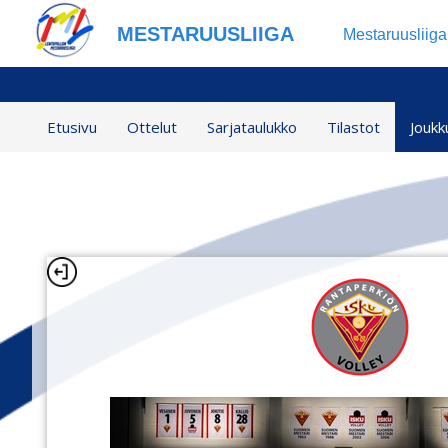
MESTARUUSLIIGA
Mestaruusliig
Etusivu
Ottelut
Sarjataulukko
Tilastot
Joukk