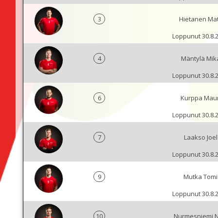
3
Hietanen Mat
Loppunut 30.8.
4
Mäntylä Mik
Loppunut 30.8.
6
Kurppa Maur
Loppunut 30.8.
7
Laakso Joel
Loppunut 30.8.
9
Mutka Tomi
Loppunut 30.8.
10
Nurmesniemi N