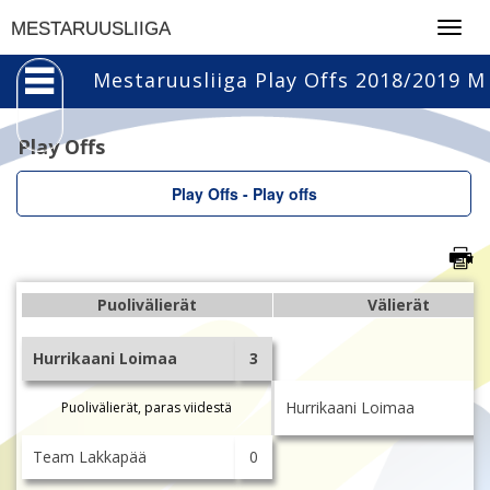
Togg
MESTARUUSLIIGA
navig
Mestaruusliiga Play Offs 2018/2019 M
Play Offs
Play Offs - Play offs
Puolivälierät
Välierät
Hurrikaani Loimaa
3
Hurrikaani Loimaa
Puolivälierät, paras viidestä
Team Lakkapää
0