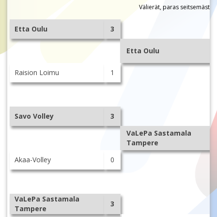
Välierät, paras seitsemästä
Etta Oulu
3
Etta Oulu
Raision Loimu
1
Savo Volley
3
VaLePa Sastamala
Tampere
Akaa-Volley
0
VaLePa Sastamala
3
Tampere