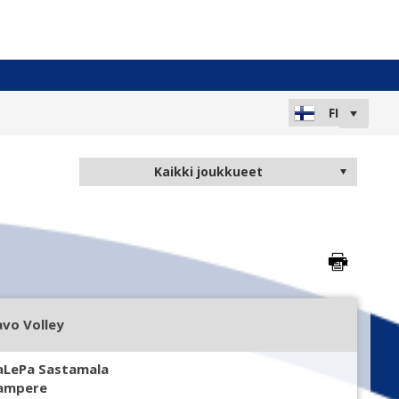
avo Volley
aLePa Sastamala
ampere