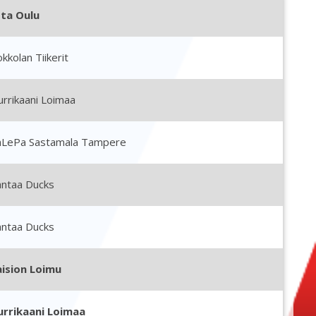
tta Oulu
kkolan Tiikerit
rrikaani Loimaa
aLePa Sastamala Tampere
antaa Ducks
antaa Ducks
aision Loimu
urrikaani Loimaa