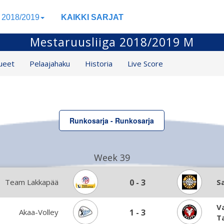
a 2018/2019
KAIKKI SARJAT
Mestaruusliiga 2018/2019 M
ueet
Pelaajahaku
Historia
Live Score
Runkosarja - Runkosarja
Week 39
Team Lakkapää
0
-
3
S
V
Akaa-Volley
1
-
3
T