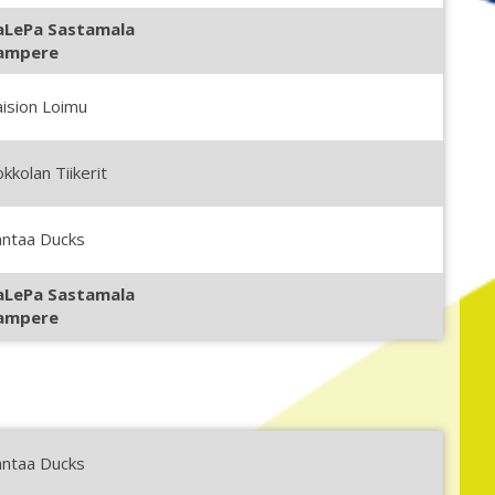
aLePa Sastamala
ampere
ision Loimu
kkolan Tiikerit
antaa Ducks
aLePa Sastamala
ampere
antaa Ducks