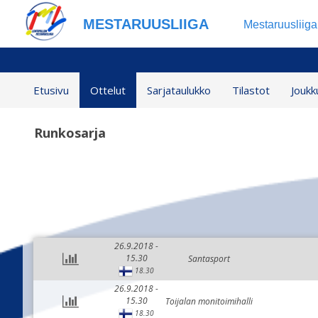
MESTARUUSLIIGA
Mestaruusliig
Etusivu
Ottelut
Sarjataulukko
Tilastot
Joukk
Runkosarja
26.9.2018 -
15.30
Santasport
18.30
26.9.2018 -
15.30
Toijalan monitoimihalli
18.30