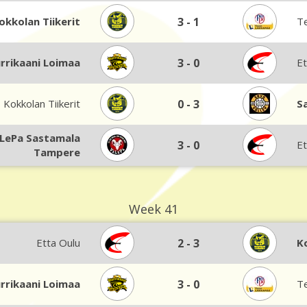
okkolan Tiikerit
3
-
1
T
rrikaani Loimaa
3
-
0
Et
Kokkolan Tiikerit
0
-
3
S
LePa Sastamala
3
-
0
Et
Tampere
Week 41
Etta Oulu
2
-
3
K
rrikaani Loimaa
3
-
0
T