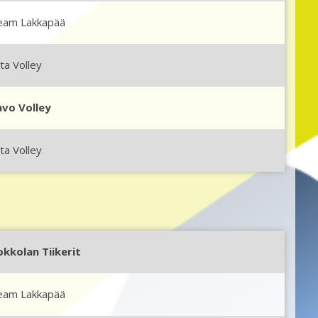
eam Lakkapää
ta Volley
avo Volley
ta Volley
okkolan Tiikerit
eam Lakkapää