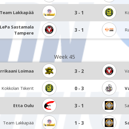
Team Lakkapää
3
-
1
Ko
LePa Sastamala
3
-
1
Ra
Tampere
Week 45
rrikaani Loimaa
3
-
2
V
Kokkolan Tiikerit
0
-
3
V
Etta Oulu
3
-
1
Sa
Team Lakkapää
1
-
3
S