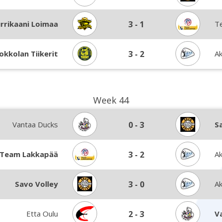
rrikaani Loimaa
3
-
1
T
okkolan Tiikerit
3
-
2
Ak
Week 44
Vantaa Ducks
0
-
3
S
Team Lakkapää
3
-
2
Ak
Savo Volley
3
-
0
Ak
Etta Oulu
2
-
3
V