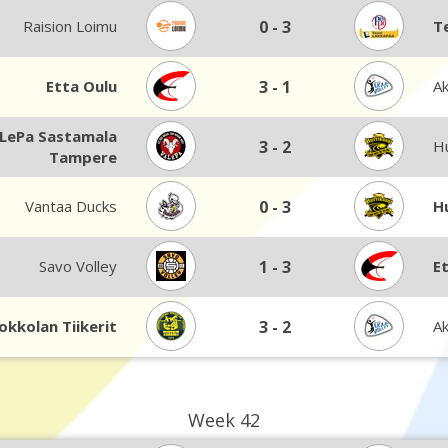
Raision Loimu
0
-
3
T
Etta Oulu
3
-
1
Ak
LePa Sastamala
3
-
2
Hu
Tampere
Vantaa Ducks
0
-
3
H
Savo Volley
1
-
3
E
okkolan Tiikerit
3
-
2
Ak
Week 42