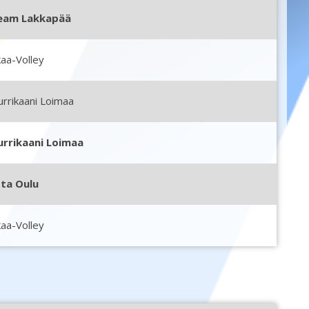
eam Lakkapää
aa-Volley
rrikaani Loimaa
urrikaani Loimaa
tta Oulu
aa-Volley