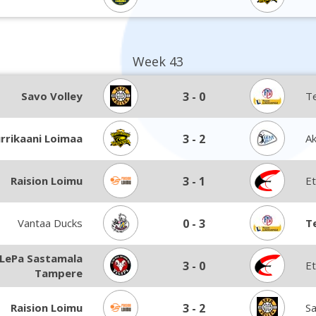
Week 43
Savo Volley
3
-
0
T
rrikaani Loimaa
3
-
2
Ak
Raision Loimu
3
-
1
Et
Vantaa Ducks
0
-
3
T
LePa Sastamala
3
-
0
Et
Tampere
Raision Loimu
3
-
2
Sa