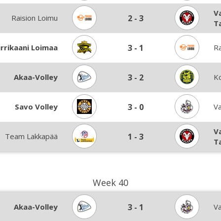
V
Raision Loimu
2
-
3
T
rrikaani Loimaa
3
-
1
Ra
Akaa-Volley
3
-
2
Ko
Savo Volley
3
-
0
V
V
Team Lakkapää
1
-
3
T
Week 40
Akaa-Volley
3
-
1
V