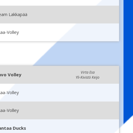
eam Lakkapää
aa-Volley
Virta Esa
avo Volley
Yli-Kivistö Keijo
aa-Volley
aa-Volley
antaa Ducks