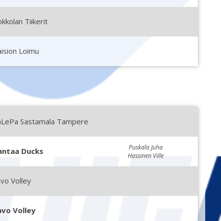
kkolan Tiikerit
ision Loimu
aLePa Sastamala Tampere
Puskala Juha
antaa Ducks
Hassinen Ville
vo Volley
avo Volley