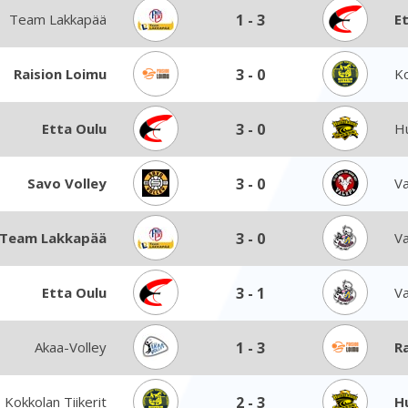
Team Lakkapää
1
-
3
E
Raision Loimu
3
-
0
Ko
Etta Oulu
3
-
0
Hu
Savo Volley
3
-
0
V
Team Lakkapää
3
-
0
V
Etta Oulu
3
-
1
V
Akaa-Volley
1
-
3
R
Kokkolan Tiikerit
2
-
3
H